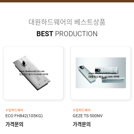
유
속
리
부
인
속
테
대원하드웨어의 베스트상품
리
안
어
BEST
PRODUCTION
전
부
용
속
공
품
구
용
피
품
스
/
하
앵
드
커
웨
주
어
문
제
수
작
입
플
국
로
산
어
플
수입하드웨어
수입하드웨어
힌
수
로
GEZE TS-500NV
RYOBI 300SERIES
지
입
어
도
가격문의
가격문의
힌
국
어
지
산
클