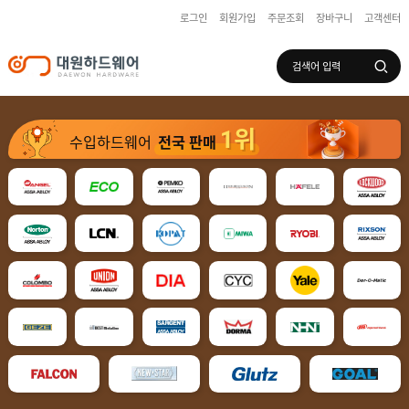
로그인
회원가입
주문조회
장바구니
고객센터
로그인
회원가입
마이페이지
배송조회
1위
수입하드웨어
전국 판매
수
입
하
국
드
산
웨
하
어
도
드
어
웨
록
어
창
/
호
보
하
조
샷
드
키
시
웨
부
어
스
속
텐
부