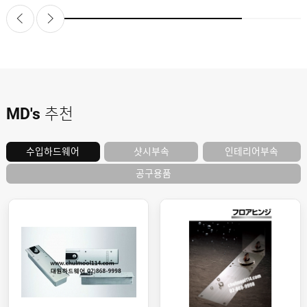
도
로
납
어
저
품
클
실
로
적
저
온
라
인
구
문
인
의
구
고
직
MD's
추천
객
센
M
터
Y
P
샷시부속
인테리어부속
수입하드웨어
회
A
사
G
공구용품
소
E
이
개
용
안
내