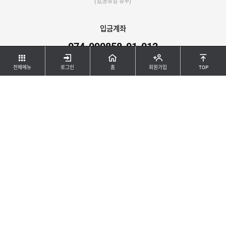
(일,공휴일 휴무)
C
실
입금계좌
리
콘
074-090858-01-012
건
/
IBK기업은행 / 예금주 : 대원하드웨어(오대원)
폼
전체메뉴
로그인
홈
회원가입
TOP
건
공지사항
접
착
제
/
테
등록된 게시물이 없습니다.
이
프
스
텐
부
유
속
리
부
인
속
테
리
안
어