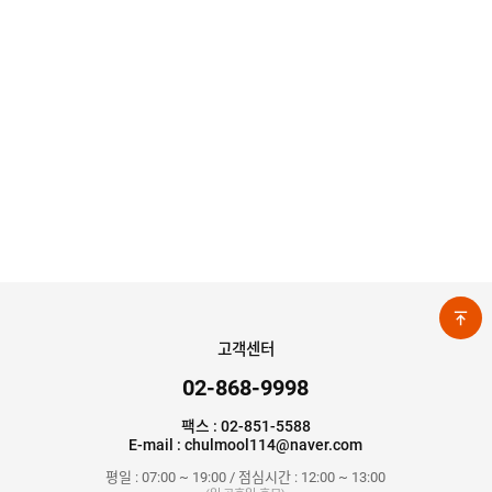
모
헤
어
A
L
가
네
구
A
L
앵
글
우
레
탄
고객센터
폼
02-868-9998
가
스
팩스 : 02-851-5588
켓
E-mail : chulmool114@naver.com
/
P
평일 : 07:00 ~ 19:00 / 점심시간 : 12:00 ~ 13:00
V