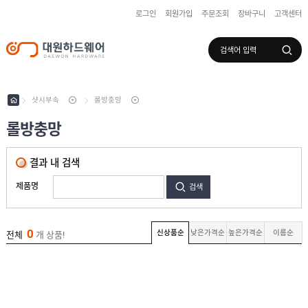
로그인
회원가입
주문조회
장바구니
고객센터
로그인
회원가입
마이페이지
배송조회
샷시부속
롤방충망
롤방충망
수
입
결과 내 검색
하
국
드
산
제품명
검색
웨
하
어
도
드
어
웨
록
어
창
0
/
신상품순
낮은가격순
높은가격순
이름순
전체
개 상품!
호
보
하
조
샷
드
키
시
웨
부
어
속
실