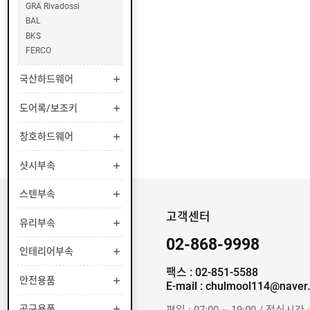
GRA Rivadossi
BAL
U
BKS
N
FERCO
I
O
국산하드웨어
N
도어록/보조키
Y
A
창호하드웨어
L
E
샷시부속
스텐부속
A
N
고객센터
G
유리부속
E
02-868-9998
L
인테리어부속
팩스 : 02-851-5588
안전용품
C
E-mail : chulmool114@naver
Y
C
공구용품
평일 : 07:00 ~ 19:00 / 점심시간 :