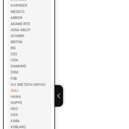
KAWNEER
B
MEDECO
E
ARROW
S
ADAMS RITE
T
ASSA ABLOY
M
ATHMER
E
BRITON
T
A
BSI
L
CES
I
CISA
N
DIAMOND
E
DOM
FSB
D
G-U GRETSCH-UNITAS
I
GULI
A
HAWA
HOPPE
M
ISEO
I
IVES
W
KABA
A
KOBLANZ