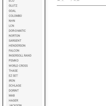
ECO
O
GLUTZ
B
I
GOAL
COLOMBO
NHN
G
LCN
E
DOR-O-MATIC
Z
NORTON
E
SARGENT
HENDERSON
D
FALCON
O
INGERSOLL RAND
R
PEMKO
M
A
WORLD CROSS
THASE
EZ SET
N
IRON
E
SCHLAGE
W
S
DORINT
T
MAB
A
HAGER
R
JACKSON