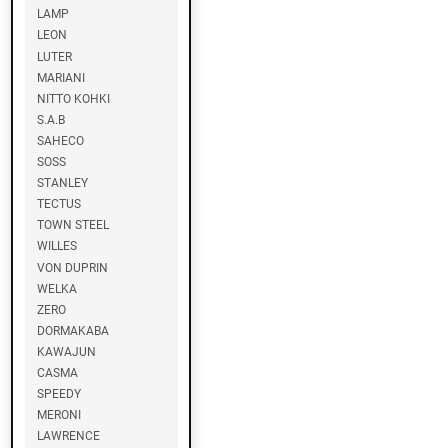
LAMP
LEON
H
A
LUTER
F
MARIANI
E
NITTO KOHKI
L
S.A.B
E
SAHECO
SOSS
L
STANLEY
O
TECTUS
C
TOWN STEEL
K
WILLES
W
VON DUPRIN
O
O
WELKA
D
ZERO
DORMAKABA
KAWAJUN
R
CASMA
I
X
SPEEDY
S
MERONI
O
LAWRENCE
N