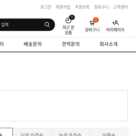
로그인
회원가입
주문조회
장바구니
고객센터
0
0
최근 본
장바구니
마이페이지
상품
터
배송문의
견적문의
회사소개
순
낮은가격순
높은가격순
이름순