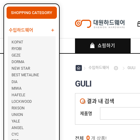
SHOPPING CATEGORY
수입하드웨어
로그인
회원가입
마이페이지
배송조회
KOPAT
쇼핑하기
RYOBI
GEZE
DORMA
수입하드웨어
GULI
NEW STAR
수
입
BEST METALINE
하
GULI
DIA
드
MIWA
웨
K
HAFELE
어
O
결과 내 검색
LOCKWOOD
P
RIXSON
A
제품명
UNION
T
YALE
ANGEL
R
CYC
0
Y
전체
개 상품!