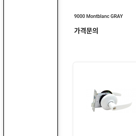
샷
드
시
웨
부
스
어
9000 Montblanc GRAY
속
텐
부
유
속
가격문의
리
부
인
속
테
리
안
어
전
부
용
공
속
품
구
용
피
품
스
/
하
앵
드
커
웨
주
어
문
제
수
작
입
플
국
로
산
어
플