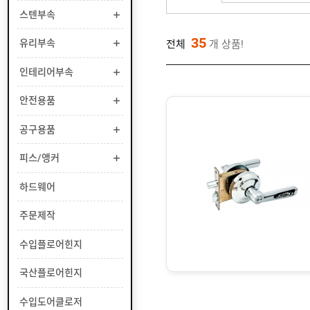
어
스텐부속
록
35
유리부속
전체
개 상품!
철
문
인테리어부속
도
어
안전용품
록
공구용품
목
문
피스/앵커
도
어
하드웨어
록
주문제작
모
티
수입플로어힌지
스
락
국산플로어힌지
보
수입도어클로저
조