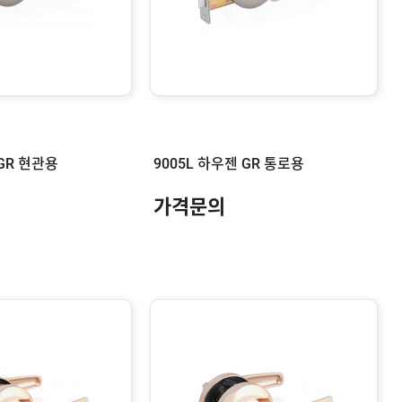
 GR 현관용
9005L 하우젠 GR 통로용
가격문의