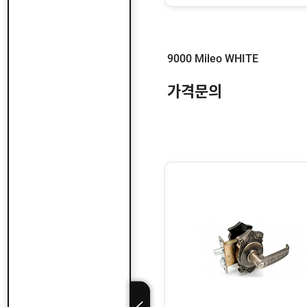
수
힌
로
입
지
어
도
국
힌
어
산
지
클
도
9000 Mileo WHITE
납
로
어
품
저
클
실
가격문의
로
온
적
저
라
인
구
문
인
의
구
고
직
객
센
M
터
Y
P
회
A
사
G
소
이
E
개
용
안
내