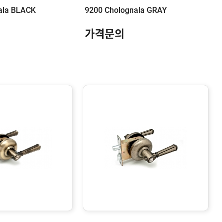
ala BLACK
9200 Cholognala GRAY
가격문의