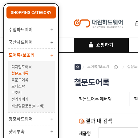
SHOPPING CATEGORY
수입하드웨어
로그인
회원가입
마이페이지
배송조회
국산하드웨어
쇼핑하기
도어록/보조키
도어록/보조키
철문도
디지털도어록
수
철문도어록
입
하
철문도어록
목문도어록
국
드
산
모티스락
웨
하
보조키
도
어
드
철문도어록 레버형
철
어
전기개폐기
웨
록
비상탈출문용(패낙바)
어
/
보
디
창호하드웨어
결과 내 검색
조
지
키
털
샷시부속
제품명
도