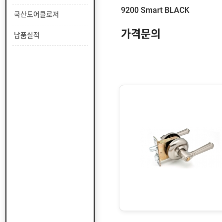
키
9200 Smart BLACK
국산도어클로저
가격문의
전
납품실적
기
개
폐
기
비
상
탈
출
문
용
(
패
낙
바
)
창
호
하