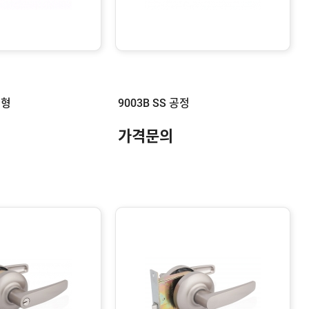
로형
9003B SS 공정
가격문의