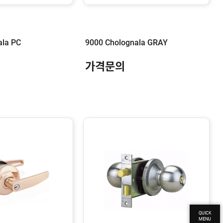
ala PC
9000 Cholognala GRAY
가격문의
QUICK
MENU