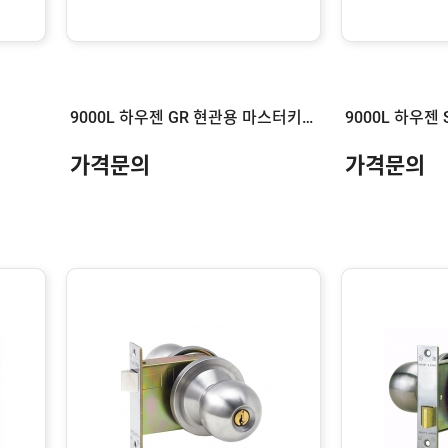
9000L 하우젠 GR 현관용 마스터키 제작
가격문의
가격문의