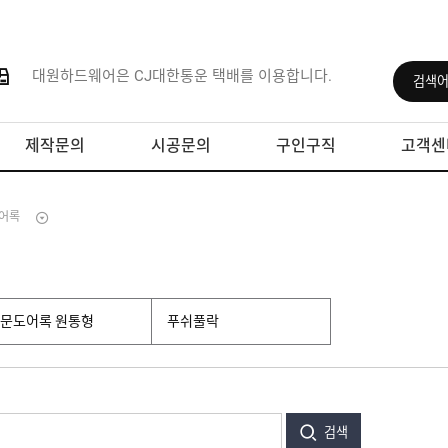
대원하드웨어은 CJ대한통운 택배를 이용합니다.
제작문의
시공문의
구인구직
고객센
어록
문도어록 원통형
푸쉬풀락
검색