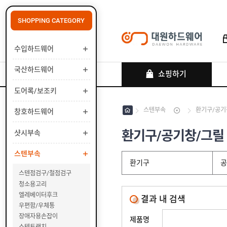
SHOPPING CATEGORY
수입하드웨어
로그인
회원가입
마이페이지
배송조회
국산하드웨어
쇼핑하기
도어록/보조키
스텐부속
환기구/공기
창호하드웨어
수
입
하
환기구/공기창/그릴
샷시부속
국
드
산
웨
하
스텐부속
도
어
드
환기구
어
웨
록
스텐점검구/철점검구
창
어
/
호
청소용고리
보
하
엘레베이터후크
샷
결과 내 검색
조
드
시
우편함/우체통
키
웨
부
장애자용손잡이
스
제품명
어
속
텐
스텐트랜치