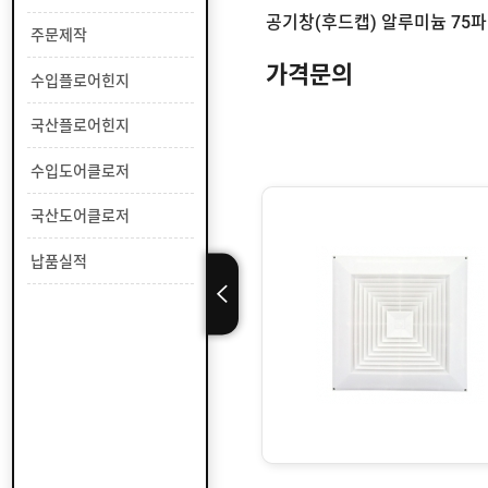
터
주문제작
후
크
가격문의
수입플로어힌지
우
국산플로어힌지
편
함
수입도어클로저
/
우
체
국산도어클로저
통
납품실적
장
애
자
용
손
잡
이
스
텐