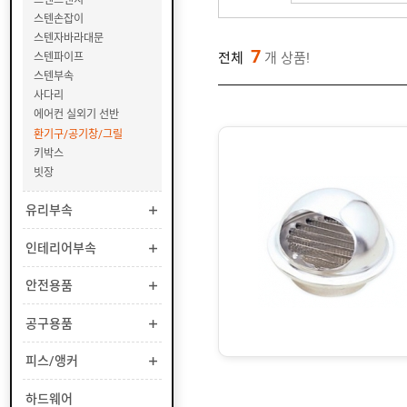
부
스텐손잡이
속
스텐자바라대문
스
7
전체
개 상품!
스텐파이프
텐
스텐부속
점
사다리
검
구
에어컨 실외기 선반
/
환기구/공기창/그릴
철
키박스
점
빗장
검
구
유리부속
청
인테리어부속
소
용
안전용품
고
리
공구용품
엘
피스/앵커
레
베
하드웨어
이