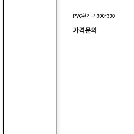
트
랜
치
PVC환기구 300*300
가격문의
스
텐
손
잡
이
스
텐
자
바
라
대
문
스
텐
파
이