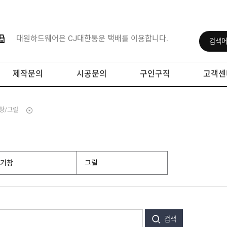
대원하드웨어은 CJ대한통운 택배를 이용합니다.
제작문의
시공문의
구인구직
고객센
창/그릴
공기창
그릴
검색