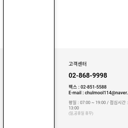
프
스
텐
부
속
사
다
리
고객센터
에
02-868-9998
어
컨
팩스 : 02-851-5588
실
E-mail : chulmool114@naver
외
기
평일 : 07:00 ~ 19:00 / 점심시간 :
선
13:00
반
(일,공휴일 휴무)
환