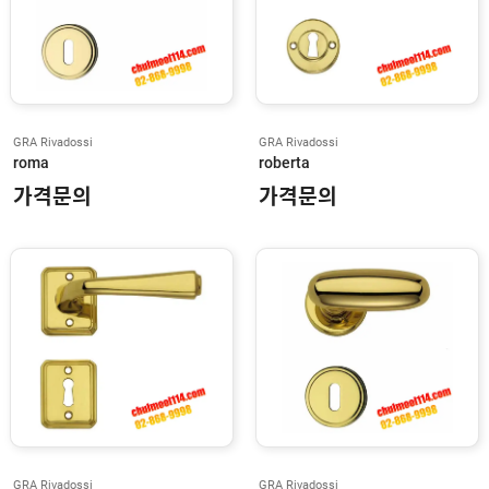
T
A
L
I
N
E
GRA Rivadossi
GRA Rivadossi
D
I
roma
roberta
A
가격문의
가격문의
M
I
W
A
H
A
F
E
L
E
L
O
C
GRA Rivadossi
GRA Rivadossi