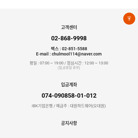
B
R
I
T
고객센터
O
N
02-868-9998
B
팩스 : 02-851-5588
S
E-mail : chulmool114@naver.com
I
평일 : 07:00 ~ 19:00 / 점심시간 : 12:00 ~ 13:00
(일,공휴일 휴무)
C
E
S
입금계좌
C
074-090858-01-012
I
S
IBK기업은행 / 예금주 : 대원하드웨어(오대원)
A
D
공지사항
I
A
M