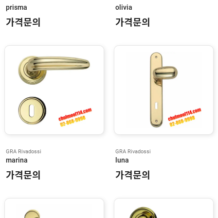
K
prisma
olivia
W
O
가격문의
가격문의
O
D
R
I
X
S
O
N
U
N
I
O
N
GRA Rivadossi
GRA Rivadossi
marina
luna
Y
A
가격문의
가격문의
L
E
A
N