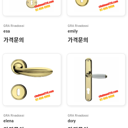
L
C
O
N
GRA Rivadossi
GRA Rivadossi
I
esa
emily
N
G
가격문의
가격문의
E
R
S
O
L
L
R
A
N
D
P
E
M
K
O
GRA Rivadossi
GRA Rivadossi
elena
dory
W
O