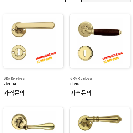
G
E
Z
E
D
O
R
M
A
N
E
GRA Rivadossi
GRA Rivadossi
W
vienna
siena
S
T
가격문의
가격문의
A
R
B
E
S
T
M
E