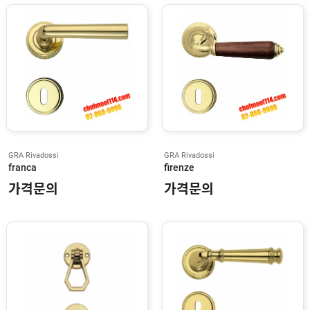
N
O
R
T
O
N
S
A
R
G
E
N
T
GRA Rivadossi
GRA Rivadossi
franca
firenze
H
가격문의
가격문의
E
N
D
E
R
S
O
N
F
A