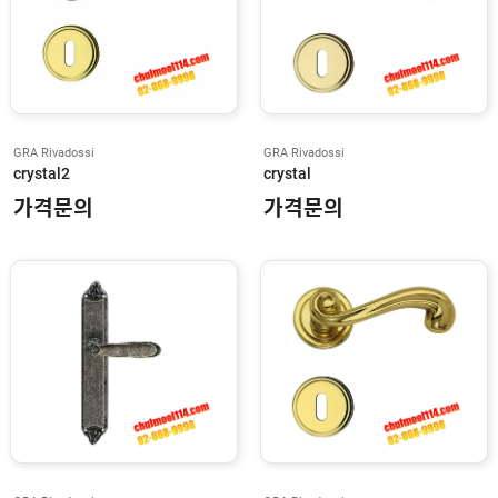
S
C
H
L
A
G
E
GRA Rivadossi
GRA Rivadossi
D
O
crystal2
crystal
R
가격문의
가격문의
I
N
T
M
A
B
H
A
G
E
R
J