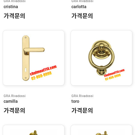
A
GRA Rivadossi
GRA Rivadossi
C
cristina
carlotta
K
S
가격문의
가격문의
O
N
K
A
W
N
E
E
R
M
E
D
E
C
GRA Rivadossi
GRA Rivadossi
O
camilla
toro
가격문의
가격문의
A
R
R
O
W