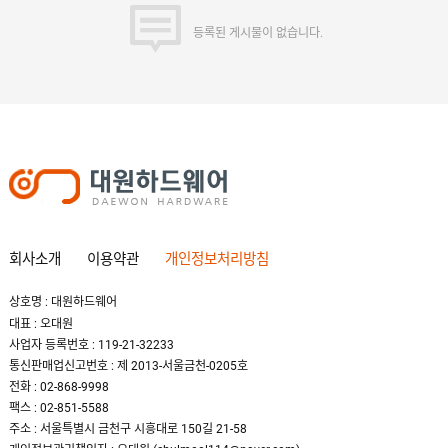
O
N
D
등록된 게시물이 없습니다.
D
O
M
F
S
B
G
-
U
회사소개
이용약관
개인정보처리방침
G
R
E
상호명 : 대원하드웨어
T
대표 : 오대원
S
C
사업자 등록번호 : 119-21-32233
H
통신판매업신고번호 : 제 2013-서울금천-0205호
-
전화 : 02-868-9998
U
N
팩스 : 02-851-5588
I
주소 : 서울특별시 금천구 시흥대로 150길 21-58
T