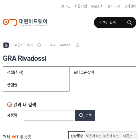
로그인
회원가입
주문조회
장바구니
고객센터
로그인
회원가입
마이페이지
배송조회
수입하드웨어
GRA Rivadossi
GRA Rivadossi
수
입
경첩(힌지)
모티스손잡이
하
드
웨
풀핸들
K
어
O
P
A
결과 내 검색
T
제품명
검색
R
Y
O
B
60
신상품순
낮은가격순
높은가격순
이름순
전체
개 상품!
I