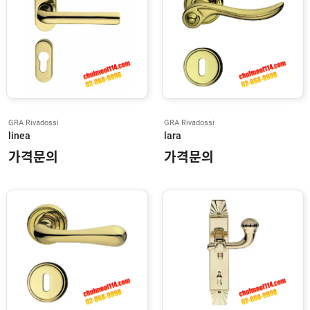
G
E
L
C
Y
C
E
C
GRA Rivadossi
GRA Rivadossi
O
linea
lara
가격문의
가격문의
G
L
U
T
Z
G
O
A
L
C
O