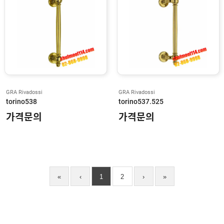
A
D
A
M
S
R
I
T
E
GRA Rivadossi
GRA Rivadossi
A
torino538
torino537.525
S
S
가격문의
가격문의
A
A
B
L
O
Y
«
‹
1
2
›
»
A
T
H
M
E
R