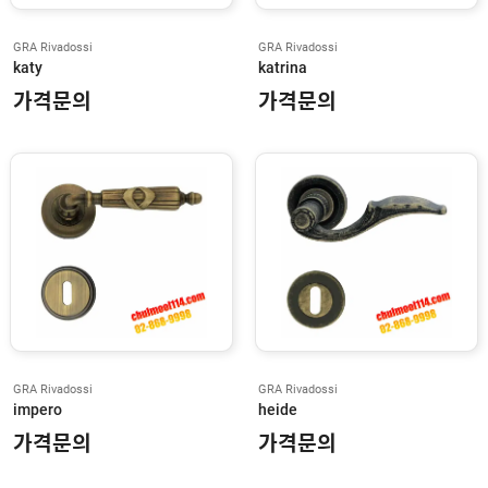
L
O
M
GRA Rivadossi
GRA Rivadossi
B
katy
katrina
O
가격문의
가격문의
N
H
N
L
C
N
D
O
R
-
O
-
M
GRA Rivadossi
GRA Rivadossi
A
impero
heide
T
I
가격문의
가격문의
C