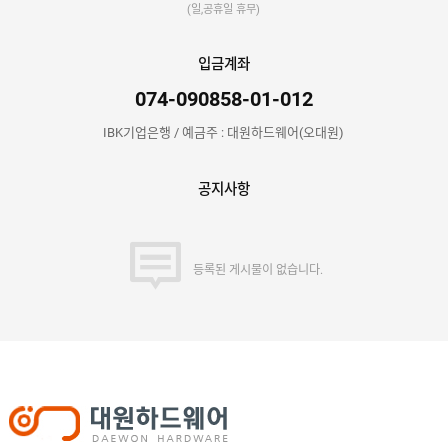
어
저
(일,공휴일 휴무)
품
클
실
로
적
저
온
입금계좌
라
인
구
문
074-090858-01-012
인
의
구
고
IBK기업은행 / 예금주 : 대원하드웨어(오대원)
직
객
센
M
터
Y
공지사항
P
회
A
사
G
소
E
이
개
용
등록된 게시물이 없습니다.
안
내