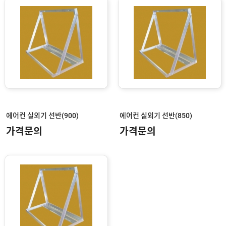
스
텐
자
바
라
대
문
스
텐
파
이
에어컨 실외기 선반(900)
에어컨 실외기 선반(850)
프
가격문의
가격문의
스
텐
부
속
사
다
리
에