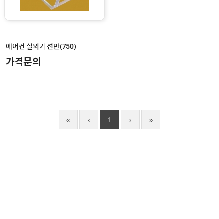
어
컨
실
외
기
선
에어컨 실외기 선반(750)
반
가격문의
환
기
구
/
공
기
창
«
‹
1
›
»
/
그
릴
키
박
스
빗
장
유