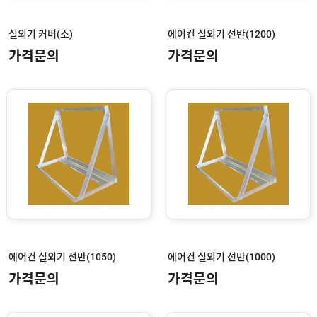
우
편
함
실외기 커버(소)
에어컨 실외기 선반(1200)
/
우
가격문의
가격문의
체
통
장
애
자
용
손
잡
이
스
텐
트
랜
치
에어컨 실외기 선반(1050)
에어컨 실외기 선반(1000)
스
가격문의
가격문의
텐
손
잡
이