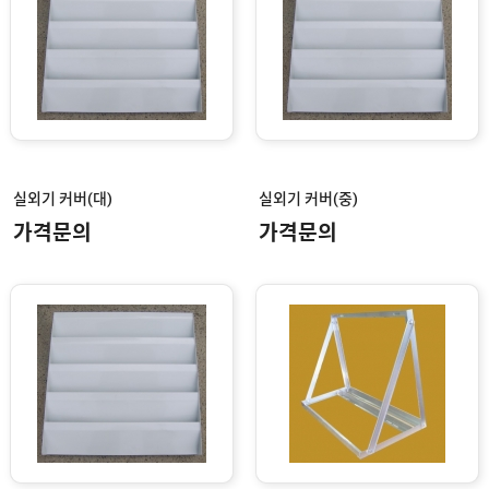
속
스
텐
점
검
구
/
철
점
검
구
실외기 커버(대)
실외기 커버(중)
가격문의
가격문의
청
소
용
고
리
엘
레
베
이
터
후
크