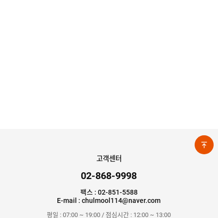
리
부
인
속
테
리
안
어
전
부
용
속
공
품
구
용
피
품
스
/
하
앵
드
커
웨
주
어
문
제
수
작
입
플
국
고객센터
로
산
어
플
힌
02-868-9998
수
로
지
입
어
도
팩스 : 02-851-5588
힌
국
어
E-mail : chulmool114@naver.com
지
산
클
도
로
평일 : 07:00 ~ 19:00 / 점심시간 : 12:00 ~ 13:00
납