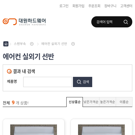
로그인
회원가입
주문조회
장바구니
고객센터
로그인
회원가입
마이페이지
배송조회
스텐부속
에어컨 실외기 선반
에어컨 실외기 선반
수
입
결과 내 검색
하
국
드
산
제품명
검색
웨
하
어
도
드
어
웨
록
어
창
9
/
신상품순
낮은가격순
높은가격순
이름순
전체
개 상품!
호
보
하
조
샷
드
키
시
웨
부
어
스
속
텐
부