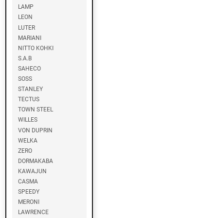
LAMP
LEON
H
A
LUTER
F
MARIANI
E
NITTO KOHKI
L
S.A.B
E
SAHECO
SOSS
L
STANLEY
O
TECTUS
C
TOWN STEEL
K
WILLES
W
VON DUPRIN
O
O
WELKA
D
ZERO
DORMAKABA
KAWAJUN
R
CASMA
I
X
SPEEDY
S
MERONI
O
LAWRENCE
N