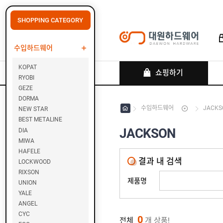
SHOPPING CATEGORY
수입하드웨어
로그인
회원가입
마이페이지
배송조회
KOPAT
쇼핑하기
RYOBI
GEZE
DORMA
수입하드웨어
JACKS
NEW STAR
수
입
BEST METALINE
하
JACKSON
DIA
드
MIWA
웨
K
HAFELE
어
O
결과 내 검색
LOCKWOOD
P
RIXSON
A
제품명
UNION
T
YALE
ANGEL
R
CYC
0
Y
전체
개 상품!