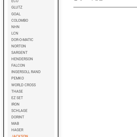
ECO
O
GLUTZ
B
I
GOAL
COLOMBO
NHN
G
LCN
E
DOR-O-MATIC
Z
NORTON
E
SARGENT
HENDERSON
D
FALCON
O
INGERSOLL RAND
R
PEMKO
M
A
WORLD CROSS
THASE
EZ SET
N
IRON
E
SCHLAGE
W
S
DORINT
T
MAB
A
HAGER
R
JACKSON