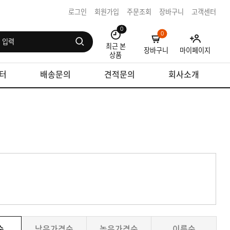
로그인
회원가입
주문조회
장바구니
고객센터
0
0
최근 본
장바구니
마이페이지
상품
터
배송문의
견적문의
회사소개
순
낮은가격순
높은가격순
이름순