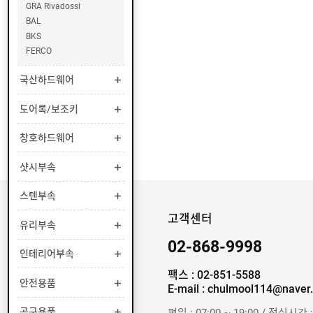
GRA Rivadossi
BAL
U
BKS
N
FERCO
I
O
국산하드웨어
N
도어록/보조키
Y
A
창호하드웨어
L
E
샷시부속
스텐부속
A
N
고객센터
G
유리부속
E
02-868-9998
L
인테리어부속
팩스 : 02-851-5588
안전용품
C
E-mail : chulmool114@naver
Y
C
공구용품
평일 : 07:00 ~ 19:00 / 점심시간 :