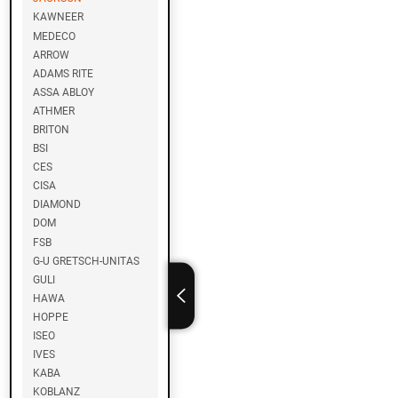
KAWNEER
B
MEDECO
E
ARROW
S
ADAMS RITE
T
ASSA ABLOY
M
ATHMER
E
BRITON
T
A
BSI
L
CES
I
CISA
N
DIAMOND
E
DOM
FSB
D
G-U GRETSCH-UNITAS
I
GULI
A
HAWA
HOPPE
M
ISEO
I
IVES
W
KABA
A
KOBLANZ