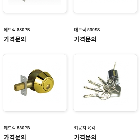
인
구
문
인
의
구
고
직
객
센
데드락 830PB
데드락 530SS
M
터
Y
가격문의
가격문의
P
회
A
사
G
소
E
이
개
용
안
내
데드락 530PB
키뭉치 육각
가격문의
가격문의