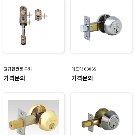
안
어
전
부
용
속
공
품
구
용
피
품
스
/
하
앵
드
커
웨
주
어
문
제
수
작
입
고급현관문 투키
데드락 830SS
플
국
로
가격문의
가격문의
산
어
플
힌
수
로
지
입
어
도
힌
국
어
지
산
클
도
로
납
어
저
품
클
실
로
적
저
온
라