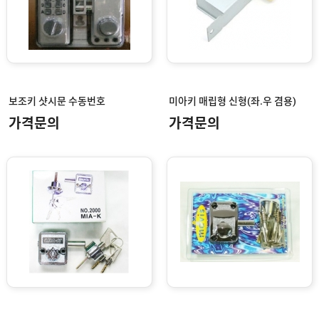
보조키 샷시문 수동번호
미아키 매립형 신형(좌.우 겸용)
가격문의
가격문의