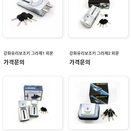
철
문
도
어
록
목
문
도
강화유리보조키 그라제1 외문
강화유리보조키 그라제2 외문
어
록
가격문의
가격문의
모
티
스
락
보
조
키
전
기
개