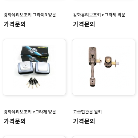
폐
기
강화유리보조키 그라제3 양문
강화유리보조키 e그라제 외문
비
가격문의
가격문의
상
탈
출
문
용
(
패
낙
바
)
창
호
하
샷
드
시
웨
부
어
스
속
텐
부
강화유리보조키 e그라제 양문
고급현관문 원키
유
속
리
가격문의
가격문의
부
인
속
테
리