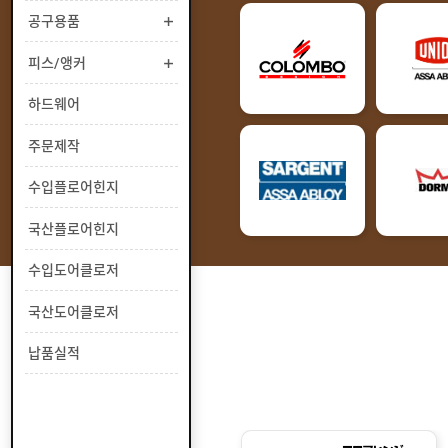
부
공구용품
유
속
리
부
인
피스/앵커
속
테
리
안
하드웨어
어
전
부
용
공
주문제작
속
품
구
용
피
수입플로어힌지
품
스
/
하
국산플로어힌지
앵
드
커
웨
주
수입도어클로저
어
문
제
수
국산도어클로저
작
입
플
국
납품실적
로
산
어
플
수
힌
로
입
지
어
도
국
힌
어