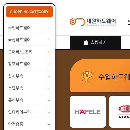
SHOPPING CATEGORY
수입하드웨어
로그인
회원가입
마이페이지
배송조회
국산하드웨어
쇼핑하기
도어록/보조키
창호하드웨어
수
입
수입하드
하
샷시부속
국
드
산
웨
하
스텐부속
도
어
드
어
웨
록
유리부속
창
어
/
호
보
하
인테리어부속
샷
조
드
시
키
웨
부
안전용품
스
어
속
텐