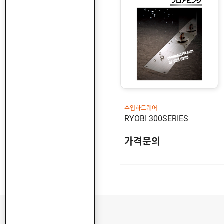
산
지
클
도
납
로
어
품
저
클
실
로
온
적
저
라
인
구
문
인
의
구
고
직
객
센
M
터
Y
수입하드웨어
P
RYOBI 300SERIES
회
A
사
G
소
가격문의
이
E
개
용
안
내