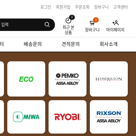
로그인
회원가입
주문조회
장바구니
고객센터
0
0
최근 본
장바구니
마이페이지
상품
터
배송문의
견적문의
회사소개