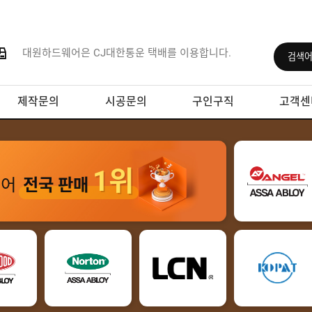
대원하드웨어은 CJ대한통운 택배를 이용합니다.
제작문의
시공문의
구인구직
고객센
1위
웨어
전국 판매