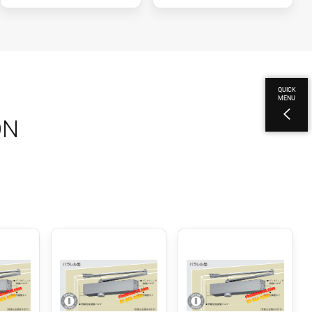
QUICK
MENU
ON