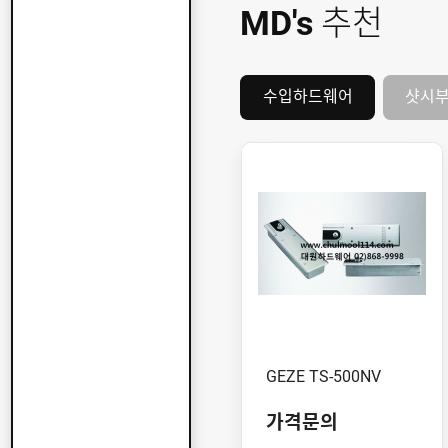
MD's
추천
수입하드웨어
샷시
GEZE TS-500NV
가격문의