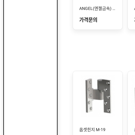
ANGEL(엔젤금속) STS-106 SS
가격문의
옵셋힌지 M-19