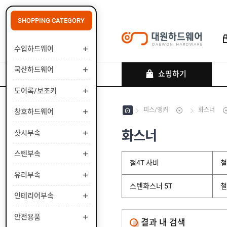
SHOPPING CATEGORY
수입하드웨어
로그인
회원가입
마이페이지
배송조회
국산하드웨어
쇼핑하기
도어록/보조키
피스/앵커
화스너
창호하드웨어
수
입
하
화스너
샷시부속
국
드
산
웨
하
스텐부속
도
어
드
철4T 사비
철
어
웨
록
유리부속
창
어
/
호
스텐화스너 5T
철
보
하
인테리어부속
샷
조
드
시
키
웨
부
안전용품
스
어
결과 내 검색
속
텐