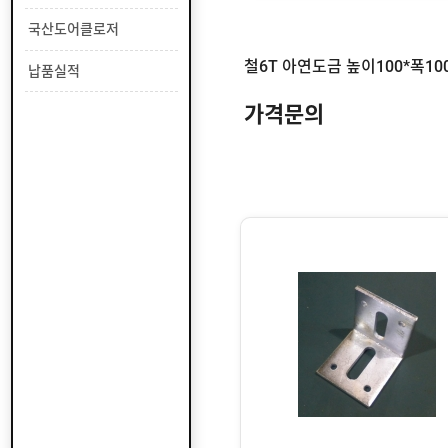
앙
카
국산도어클로저
납품실적
와
샤
가격문의
칼
부
럭
리
벳
판
넬
캡
하
드
웨
주
어
문