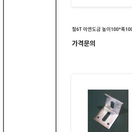
제
수
작
입
플
국
로
산
어
플
수
힌
로
입
지
어
도
국
힌
가격문의
어
산
지
클
도
납
로
어
품
저
클
실
로
온
적
저
라
인
구
문
인
의
구
고
직
객
센
M
터
Y
P
회
A
사
G
소
이
E
개