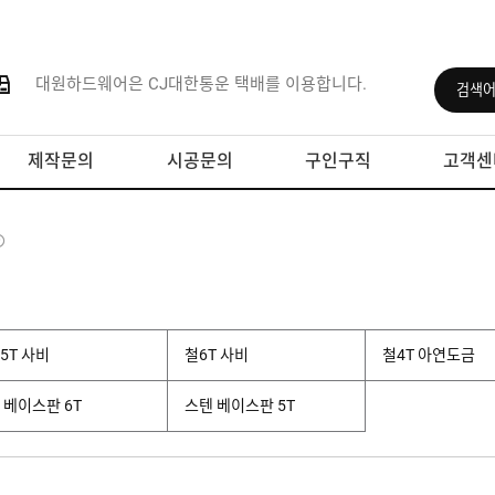
대원하드웨어은 CJ대한통운 택배를 이용합니다.
제작문의
시공문의
구인구직
고객센
5T 사비
철6T 사비
철4T 아연도금
 베이스판 6T
스텐 베이스판 5T