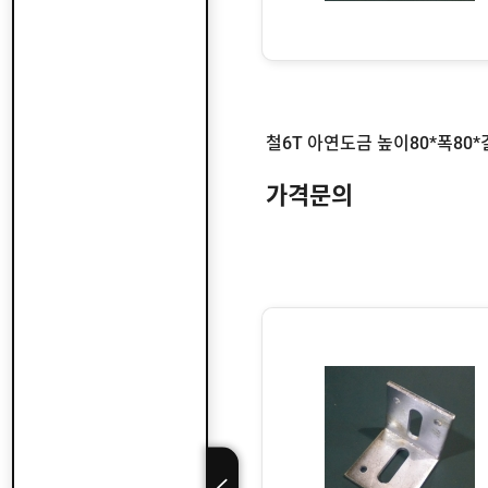
용
안
내
가격문의