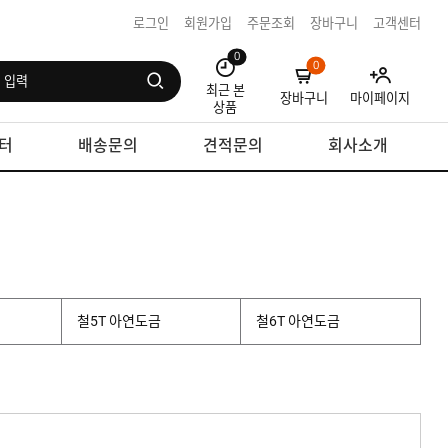
로그인
회원가입
주문조회
장바구니
고객센터
0
0
최근 본
장바구니
마이페이지
상품
터
배송문의
견적문의
회사소개
철5T 아연도금
철6T 아연도금