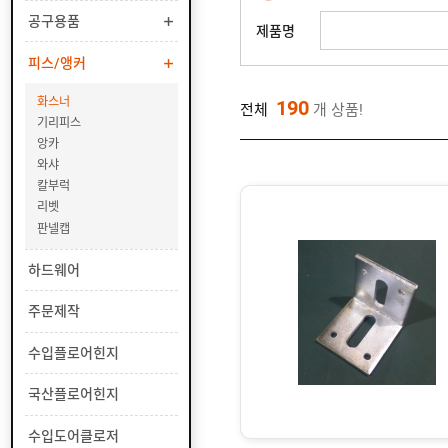
부
공구용품
유
제품명
속
리
부
인
피스/앵커
속
테
리
화스너
안
190
전체
개 상품!
어
전
기리피스
부
용
공
앙카
속
품
구
와샤
용
피
칼부럭
품
스
리벳
/
판넬캡
앵
커
화
하드웨어
스
너
주문제작
기
수입플로어힌지
리
피
국산플로어힌지
스
수입도어클로저