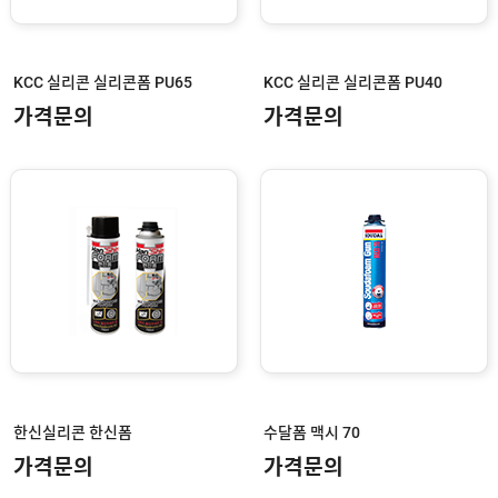
프
로
젝
트
KCC 실리콘 실리콘폼 PU65
KCC 실리콘 실리콘폼 PU40
손
가격문의
가격문의
잡
이
프
로
젝
트
암
대
샷
시
로
라
크
리
한신실리콘 한신폼
수달폼 맥시 70
센
트
가격문의
가격문의