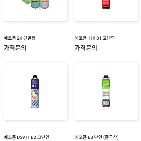
C
실
리
콘
건
/
에코폼 2K 단열폼
에코폼 119 B1 고난연
폼
건
가격문의
가격문의
접
착
제
/
테
이
프
스
텐
부
유
속
리
부
인
속
테
리
안
에코폼 DS911 B2 고난연
에코폼 B3 난연 (중국산)
어