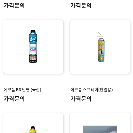
전
부
가격문의
가격문의
용
속
공
품
구
용
피
품
스
/
하
앵
드
커
웨
주
어
문
제
수
작
입
플
국
로
산
어
플
힌
수
로
지
입
어
에코폼 B3 난연 (국산)
에코폼 스프레이(단열용)
도
힌
국
어
지
산
가격문의
가격문의
클
도
로
납
어
저
품
클
실
로
적
저
온
라
인
구