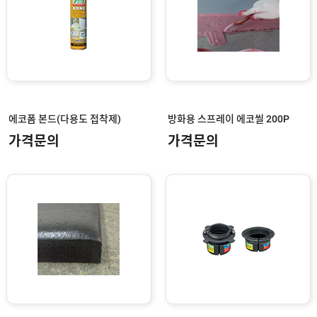
문
인
의
구
고
직
객
센
M
터
Y
P
회
A
사
G
소
E
이
에코폼 본드(다용도 접착제)
방화용 스프레이 에코씰 200P
개
용
안
가격문의
가격문의
내