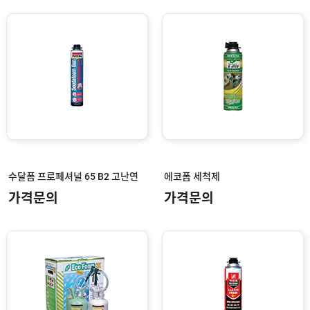
모
헤
어
A
L
가
네
구
A
L
앵
글
수달폼 프로페셔널 65 B2 고난연
에코폼 세척제
우
가격문의
가격문의
레
탄
폼
가
스
켓
/
P
V