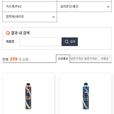
리
가스켓/PVC
실리콘건/폼건
콘
/
실
접착제/테이프
란
트
결과 내 검색
방
충
망
제품명
검색
/
방
충
망
259
신상품순
낮은가격순
높은가격순
이름순
전체
개 상품!
부
속
롤
방
충
망
멀
티
핸
들