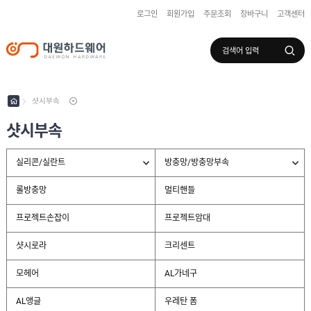
로그인
회원가입
주문조회
장바구니
고객센터
로그인
회원가입
마이페이지
배송조회
샷시부속
샷시부속
수
입
실리콘/실란트
방충망/방충망부속
하
국
드
산
웨
롤방충망
멀티핸들
하
어
도
드
어
웨
프로젝트손잡이
프로젝트암대
록
어
창
/
호
보
샷시로라
크리센트
하
조
샷
드
키
시
모헤어
AL가네구
웨
부
어
속
AL앵글
우레탄 폼
실