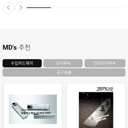
도
로
납
어
저
품
클
실
로
적
저
온
라
인
구
문
인
의
구
고
직
MD's
추천
객
센
M
터
Y
P
샷시부속
인테리어부속
수입하드웨어
회
A
사
G
공구용품
소
E
이
개
용
안
내