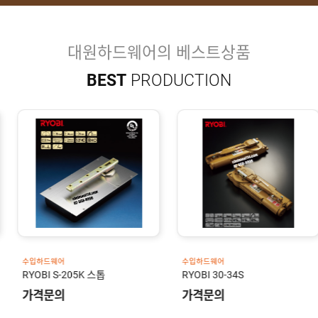
유
속
리
부
인
속
테
대원하드웨어의 베스트상품
리
안
어
BEST
PRODUCTION
전
부
용
속
공
품
구
용
피
품
스
/
하
앵
드
커
웨
주
어
문
제
수
작
입
플
국
로
산
어
플
수입하드웨어
수입하드웨어
힌
수
로
RYOBI S-205K 스톱
RYOBI 30-34S
지
입
어
도
가격문의
가격문의
힌
국
어
지
산
클