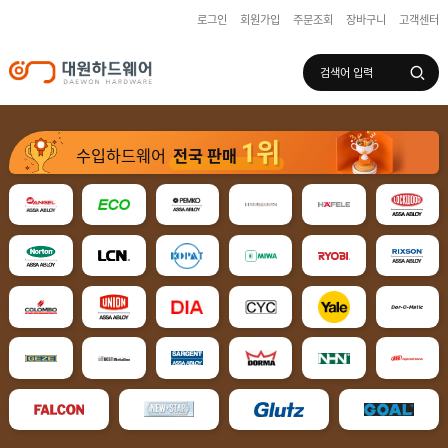
로그인
회원가입
주문조회
장바구니
고객센터
로그인
회원가입
마이페이지
배송조회
1위
수입하드웨어
전국 판매
수
입
하
국
드
산
웨
하
어
도
드
어
웨
록
어
창
/
호
보
하
조
샷
드
키
시
웨
부
어
스
속
텐
부