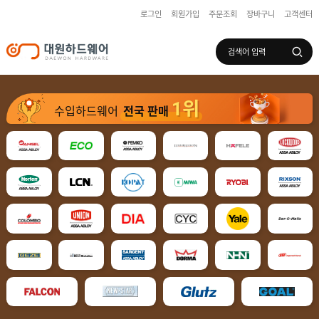
로그인
회원가입
주문조회
장바구니
고객센터
로그인
회원가입
마이페이지
배송조회
1위
수입하드웨어
전국 판매
수
입
하
국
드
산
웨
하
어
도
드
어
웨
록
어
창
/
호
보
하
조
샷
드
키
시
웨
부
어
스
속
텐
부