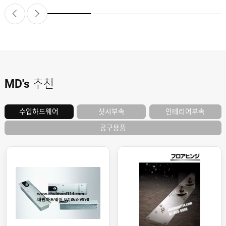
도
로
납
어
저
품
클
실
로
적
저
온
라
인
구
문
인
의
구
고
직
MD's
추천
객
센
M
터
Y
P
샷시부속
인테리어부속
수입하드웨어
회
A
사
G
공구용품
소
E
이
개
용
안
내