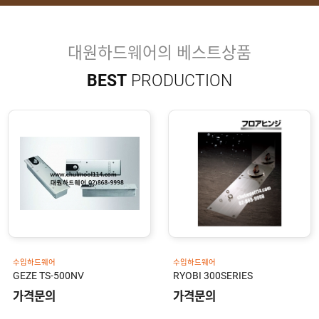
유
속
리
부
인
속
테
대원하드웨어의 베스트상품
리
안
어
BEST
PRODUCTION
전
부
용
속
공
품
구
용
피
품
스
/
하
앵
드
커
웨
주
어
문
제
수
작
입
플
국
로
산
어
플
수입하드웨어
수입하드웨어
힌
수
로
GEZE TS-500NV
RYOBI 300SERIES
지
입
어
도
가격문의
가격문의
힌
국
어
지
산
클