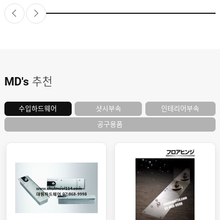
도
로
납
어
저
품
클
실
로
적
저
온
라
인
구
문
인
의
구
고
직
MD's
추천
객
센
M
터
Y
P
샷시부속
인테리어부속
수입하드웨어
회
A
사
G
공구용품
소
E
이
개
용
안
내