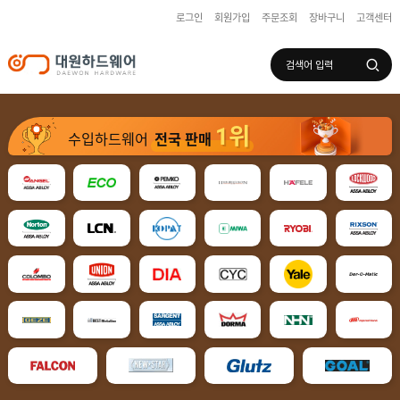
로그인
회원가입
주문조회
장바구니
고객센터
로그인
회원가입
마이페이지
배송조회
1위
수입하드웨어
전국 판매
수
입
하
국
드
산
웨
하
어
도
드
어
웨
록
어
창
/
호
보
하
조
샷
드
키
시
웨
부
어
스
속
텐
부