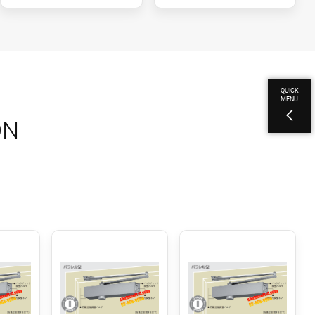
QUICK
MENU
ON