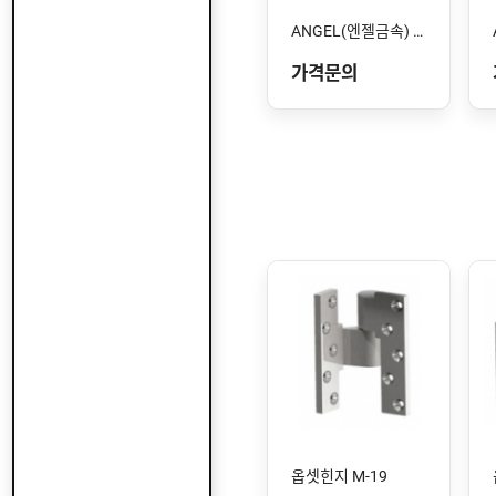
ANGEL(엔젤금속) STS-106 SS
가격문의
옵셋힌지 M-19