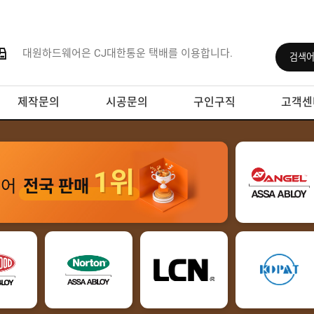
대원하드웨어은 CJ대한통운 택배를 이용합니다.
제작문의
시공문의
구인구직
고객센
1위
웨어
전국 판매