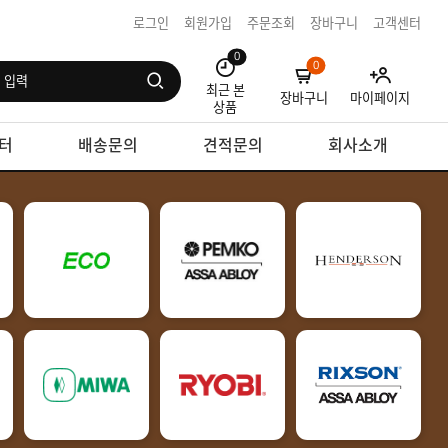
로그인
회원가입
주문조회
장바구니
고객센터
0
0
최근 본
장바구니
마이페이지
상품
터
배송문의
견적문의
회사소개