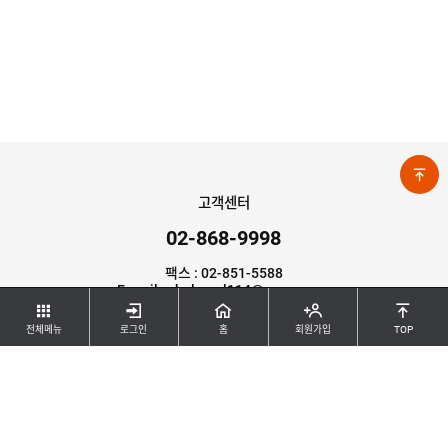
안
내
고객센터
02-868-9998
팩스 : 02-851-5588
E-mail : chulmool114@naver.com
평일 : 07:00 ~ 19:00 / 점심시간 : 12:00 ~ 13:00
전체메뉴
로그인
홈
회원가입
TOP
(일,공휴일 휴무)
입금계좌
074-090858-01-012