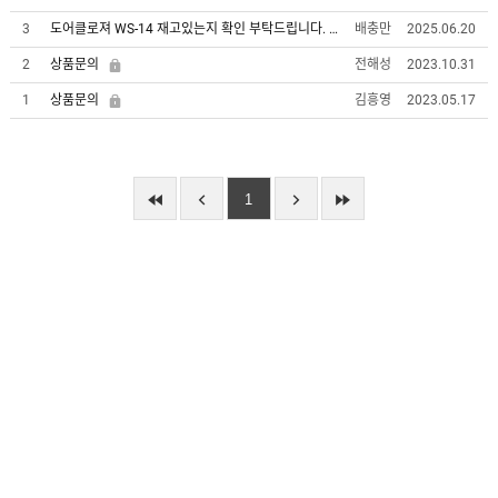
유
속
리
도어클로져 WS-14 재고있는지 확인 부탁드립니다.
3
배충만
2025.06.20
부
인
속
상품문의
2
전해성
2023.10.31
테
리
상품문의
1
김흥영
2023.05.17
안
어
전
부
용
속
공
품
구
용
피
품
1
스
/
하
앵
드
커
웨
주
어
문
제
수
작
입
플
국
로
산
어
플
힌
수
로
지
입
어
도
힌
국
어
지
산
클