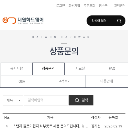
로그인
회원가입
주문조회
장바구니
고객센터
로그인
회원가입
마이페이지
배송조회
DAEWON HARDWARE
상품문의
수
입
공지사항
상품문의
자료실
FAQ
하
국
드
산
웨
하
Q&A
고객후기
이용안내
어
도
드
어
웨
록
어
창
/
호
검색
보
하
조
샷
드
키
시
웨
부
어
No.
제목
작성자
등록일
스
속
텐
스탠리 플로어힌지 하부롯트 제품 문의드립니다.
4
김지선
2026.02.19
부