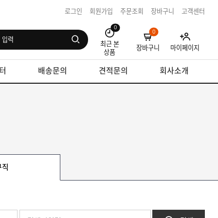
로그인
회원가입
주문조회
장바구니
고객센터
0
0
최근 본
장바구니
마이페이지
상품
터
배송문의
견적문의
회사소개
E
구직