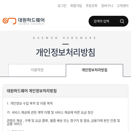
로그인
회원가입
주문조회
장바구니
고객센터
로그인
회원가입
마이페이지
배송조회
DAEWON HARDWARE
개인정보처리방침
수
입
이용약관
개인정보처리방침
하
국
드
산
웨
하
어
도
드
어
대원하드웨어 개인정보처리방침
웨
록
어
창
/
호
보
1. 개인정보 수집 목적 및 이용 목적
하
조
샷
드
키
가. 서비스 제공에 관한 계약 이행 및 서비스 제공에 따른 요금 정산
시
웨
부
어
콘텐츠 제공 , 구매 및 요금 결제 , 물품 배송 또는 청구지 등 발송, 금융거래 본인 인증 및
스
속
금융 서비스
텐
부