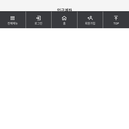
입금계좌
074-090858-01-012
전체메뉴
로그인
홈
회원가입
TOP
IBK기업은행 / 예금주 : 대원하드웨어(오대원)
공지사항
등록된 게시물이 없습니다.