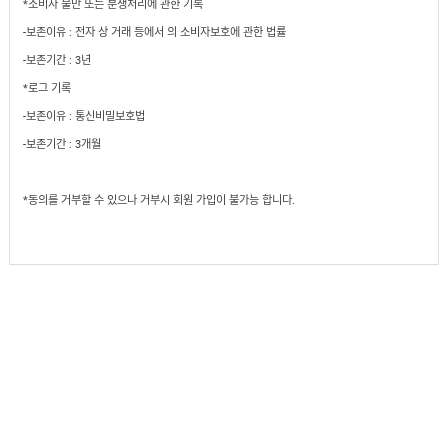
도
*소비자 불만 또는 분쟁처리에 관한 기록
로
납
어
저
품
-보존이유 :
클
전자 상 거래 등에서 의 소비자보호에 관한 법률
실
로
적
-보존기간 : 3년
저
온
라
*로그 기록
인
구
문
-보존이유 : 통신비밀보호법
인
의
구
-보존기간 : 3개월
고
직
객
센
M
터
*동의를 거부할 수 있으나 거부시 회원 가입이 불가능 합니다.
Y
P
회
A
사
G
소
E
이
개
용
안
내
이
용
약
관
개
인