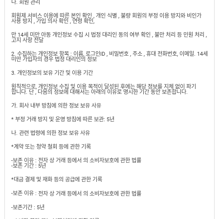
나. 회원 관리
유
속
리
회원제 서비스 이용에 따른 본인 확인 , 개인 식별 , 불량 회원의 부정 이용 방지와 비인가
부
사용 방지 , 가입 의사 확인 , 연령 확인,
인
속
테
만 14세 미만 아동 개인정보 수집 시 법정 대리인 동의 여부 확인 , 불만 처리 등 민원 처리 ,
리
고지 사항 전달
안
어
전
2. 수집하는 개인정보 항목 : 이름, 로그인ID , 비밀번호 , 주소 , 휴대 전화번호, 이메일. 14세
부
미만 가입자의 경우 법정 대리인의 정보
용
속
공
품
구
3. 개인정보의 보유 기간 및 이용 기간
용
피
원칙적으로, 개인정보 수집 및 이용 목적이 달성된 후에는 해당 정보를 지체 없이 파기
품
합니다. 단 , 다음의 정보에 대해서는 아래의 이유로 명시한 기간 동안 보존합니다.
스
/
하
가. 회사 내부 방침에 의한 정보 보유 사유
앵
드
커
* 부정 거래 방지 및 운영 방침에 따른 보관: 5년
웨
주
어
문
나. 관련 법령에 의한 정보 보유 사유
제
수
*계약 또는 청약 철회 등에 관한 기록
작
입
플
-보존 이유 : 전자 상 거래 등에서 의 소비자보호에 관한 법률
국
-보존 기간 : 5년
로
산
어
*대금 결제 및 재화 등의 공급에 관한 기록
플
힌
수
로
지
입
-보존 이유 :
전자 상 거래 등에서 의 소비자보호에 관한 법률
어
도
힌
국
-보존기간 : 5년
어
지
산
클