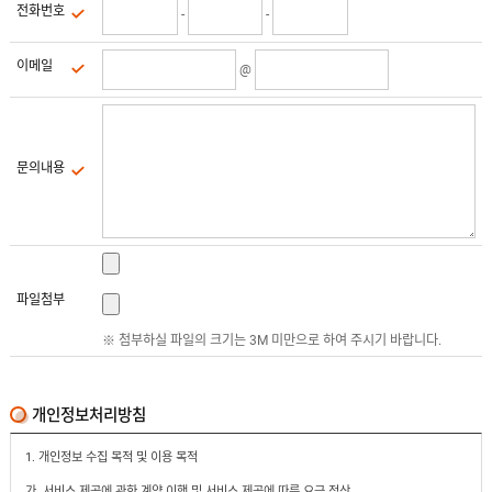
유
전화번호
-
-
속
리
부
인
속
이메일
@
테
리
안
어
전
부
용
속
공
품
구
문의내용
용
피
품
스
/
하
앵
드
커
웨
주
어
문
파일첨부
제
수
작
※ 첨부하실 파일의 크기는 3M 미만으로 하여 주시기 바랍니다.
입
플
국
로
산
어
플
힌
개인정보처리방침
수
로
지
입
어
도
힌
1. 개인정보 수집 목적 및 이용 목적
국
어
지
산
클
가. 서비스 제공에 관한 계약 이행 및 서비스 제공에 따른 요금 정산