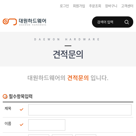
로그인
회원가입
주문조회
장바구니
고객센터
로그인
회원가입
마이페이지
배송조회
DAEWON HARDWARE
견적문의
수
입
하
대원하드웨어의
견적문의
입니다.
국
드
산
웨
하
어
도
드
어
웨
필수항목입력
록
어
창
/
호
보
제목
하
조
샷
드
키
시
웨
부
이름
어
스
속
텐
부