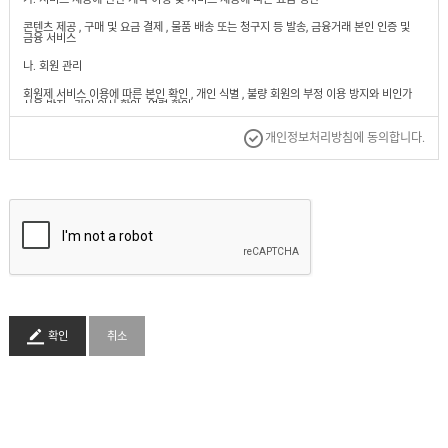
도
로
납
어
저
콘텐츠 제공 , 구매 및 요금 결제 , 물품 배송 또는 청구지 등 발송, 금융거래 본인 인증 및
품
클
금융 서비스
실
로
적
저
온
나. 회원 관리
라
회원제 서비스 이용에 따른 본인 확인 , 개인 식별 , 불량 회원의 부정 이용 방지와 비인가
인
사용 방지 , 가입 의사 확인 , 연령 확인,
문
의
만 14세 미만 아동 개인정보 수집 시 법정 대리인 동의 여부 확인 , 불만 처리 등 민원 처리 ,
제
개인정보처리방침에 동의합니다.
고지 사항 전달
작
문
2. 수집하는 개인정보 항목 : 이름, 로그인ID , 비밀번호 , 주소 , 휴대 전화번호, 이메일. 14세
의
미만 가입자의 경우 법정 대리인의 정보
3. 개인정보의 보유 기간 및 이용 기간
시
원칙적으로, 개인정보 수집 및 이용 목적이 달성된 후에는 해당 정보를 지체 없이 파기
공
합니다. 단 , 다음의 정보에 대해서는 아래의 이유로 명시한 기간 동안 보존합니다.
문
의
가. 회사 내부 방침에 의한 정보 보유 사유
* 부정 거래 방지 및 운영 방침에 따른 보관: 5년
배
송
나. 관련 법령에 의한 정보 보유 사유
확인
취소
문
의
*계약 또는 청약 철회 등에 관한 기록
-보존 이유 : 전자 상 거래 등에서 의 소비자보호에 관한 법률
-보존 기간 : 5년
견
적
*대금 결제 및 재화 등의 공급에 관한 기록
문