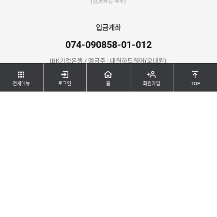
(일,공휴일 휴무)
입금계좌
074-090858-01-012
IBK기업은행 / 예금주 : 대원하드웨어(오대원)
전체메뉴
로그인
홈
회원가입
TOP
공지사항
등록된 게시물이 없습니다.