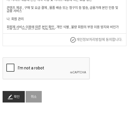
도
로
납
어
저
콘텐츠 제공 , 구매 및 요금 결제 , 물품 배송 또는 청구지 등 발송, 금융거래 본인 인증 및
품
클
금융 서비스
실
로
적
저
온
나. 회원 관리
라
회원제 서비스 이용에 따른 본인 확인 , 개인 식별 , 불량 회원의 부정 이용 방지와 비인가
인
사용 방지 , 가입 의사 확인 , 연령 확인,
문
의
만 14세 미만 아동 개인정보 수집 시 법정 대리인 동의 여부 확인 , 불만 처리 등 민원 처리 ,
제
개인정보처리방침에 동의합니다.
고지 사항 전달
작
문
2. 수집하는 개인정보 항목 : 이름, 로그인ID , 비밀번호 , 주소 , 휴대 전화번호, 이메일. 14세
의
미만 가입자의 경우 법정 대리인의 정보
3. 개인정보의 보유 기간 및 이용 기간
시
원칙적으로, 개인정보 수집 및 이용 목적이 달성된 후에는 해당 정보를 지체 없이 파기
공
합니다. 단 , 다음의 정보에 대해서는 아래의 이유로 명시한 기간 동안 보존합니다.
문
의
가. 회사 내부 방침에 의한 정보 보유 사유
* 부정 거래 방지 및 운영 방침에 따른 보관: 5년
배
송
나. 관련 법령에 의한 정보 보유 사유
확인
취소
문
의
*계약 또는 청약 철회 등에 관한 기록
-보존 이유 : 전자 상 거래 등에서 의 소비자보호에 관한 법률
-보존 기간 : 5년
견
적
*대금 결제 및 재화 등의 공급에 관한 기록
문