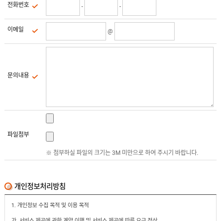
유
전화번호
-
-
속
리
부
인
속
이메일
@
테
리
안
어
전
부
용
속
공
품
구
문의내용
용
피
품
스
/
하
앵
드
커
웨
주
어
문
파일첨부
제
수
작
※ 첨부하실 파일의 크기는 3M 미만으로 하여 주시기 바랍니다.
입
플
국
로
산
어
플
힌
개인정보처리방침
수
로
지
입
어
도
힌
1. 개인정보 수집 목적 및 이용 목적
국
어
지
산
클
가. 서비스 제공에 관한 계약 이행 및 서비스 제공에 따른 요금 정산