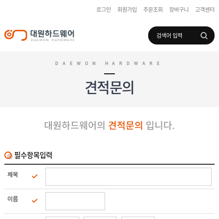
로그인
회원가입
주문조회
장바구니
고객센터
로그인
회원가입
마이페이지
배송조회
DAEWON HARDWARE
견적문의
수
입
하
대원하드웨어의
견적문의
입니다.
국
드
산
웨
하
어
도
드
어
웨
필수항목입력
록
어
창
/
호
보
제목
하
조
샷
드
키
시
웨
부
이름
어
스
속
텐
부