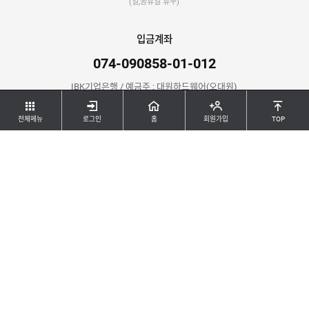
(일,공휴일 휴무)
입금계좌
074-090858-01-012
IBK기업은행 / 예금주 : 대원하드웨어(오대원)
전체메뉴
로그인
홈
회원가입
TOP
공지사항
등록된 게시물이 없습니다.