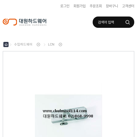
로그인
회원가입
주문조회
장바구니
고객센터
로그인
회원가입
마이페이지
배송조회
수입하드웨어
LCN
수
입
하
국
드
산
웨
하
어
도
드
어
웨
록
어
창
/
호
보
하
조
샷
드
키
시
웨
부
어
스
속
텐
부