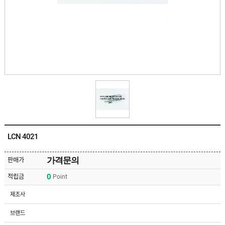
유
속
리
부
인
속
테
리
안
어
전
부
용
속
공
품
구
용
피
품
스
/
하
앵
드
커
웨
주
어
LCN 4021
문
제
수
작
입
가격문의
판매가
플
국
로
0
적립금
Point
산
어
플
힌
수
로
제조사
지
입
어
도
힌
국
브랜드
어
지
산
클