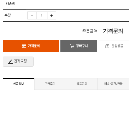
도
로
배송비
납
어
저
품
클
실
로
수량
적
저
온
라
인
가격문의
주문금액 :
구
문
인
의
구
고
직
가격문의
장바구니
관심상품
객
센
M
터
Y
견적요청
P
회
A
사
G
소
E
이
개
용
상품정보
구매후기
상품문의
배송/교환/환불
안
내