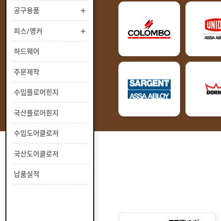
부
공구용품
유
속
리
부
인
피스/앵커
속
테
리
안
하드웨어
어
전
부
용
공
주문제작
속
품
구
용
피
수입플로어힌지
품
스
/
하
국산플로어힌지
앵
드
커
웨
주
수입도어클로저
어
문
제
수
국산도어클로저
작
입
플
국
납품실적
로
산
어
플
수
힌
로
입
지
어
도
국
힌
어