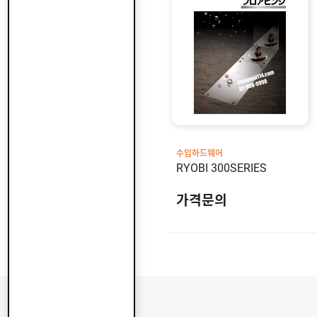
산
지
클
도
납
로
어
품
저
클
실
로
온
적
저
라
인
구
문
인
의
구
고
직
객
센
M
터
Y
수입하드웨어
P
RYOBI 300SERIES
회
A
사
G
소
가격문의
이
E
개
용
안
내