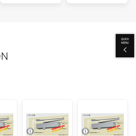
QUICK
MENU
ON