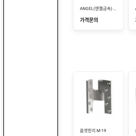
ANGEL(엔젤금속) STS-106 SS
가격문의
옵셋힌지 M-19