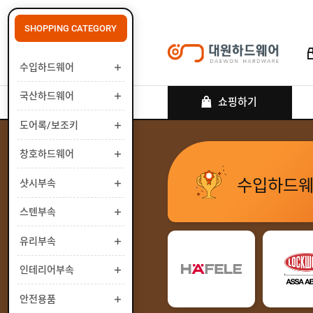
SHOPPING CATEGORY
수입하드웨어
로그인
회원가입
마이페이지
배송조회
국산하드웨어
쇼핑하기
도어록/보조키
창호하드웨어
수
입
수입하드
하
샷시부속
국
드
산
웨
하
스텐부속
도
어
드
어
웨
록
유리부속
창
어
/
호
보
하
인테리어부속
샷
조
드
시
키
웨
부
안전용품
스
어
속
텐