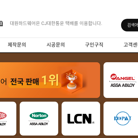
대원하드웨어은 CJ대한통운 택배를 이용합니다.
제작문의
시공문의
구인구직
고객센
1위
웨어
전국 판매