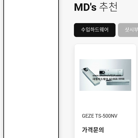
MD's
추천
수입하드웨어
샷시
GEZE TS-500NV
가격문의