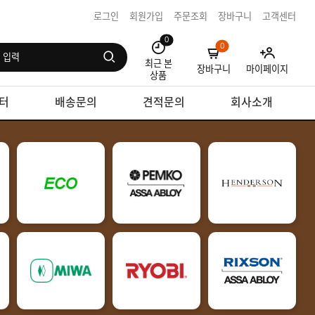
로그인
회원가입
주문조회
장바구니
고객센터
0
0
최근 본
장바구니
마이페이지
상품
터
배송문의
견적문의
회사소개