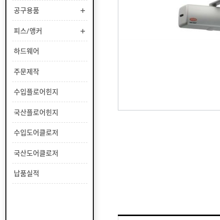
부
공구용품
유
속
리
부
인
피스/앵커
속
테
리
안
하드웨어
어
전
부
용
공
주문제작
속
품
구
용
피
수입플로어힌지
품
스
/
하
국산플로어힌지
앵
드
커
웨
주
수입도어클로저
어
문
제
수
국산도어클로저
작
입
플
국
납품실적
로
산
어
플
수
힌
로
입
지
어
도
국
힌
어