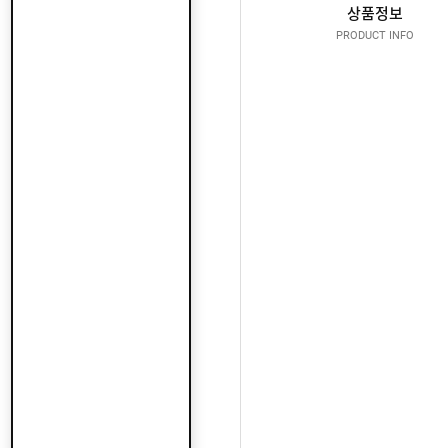
산
지
상품정보
클
도
납
로
PRODUCT INFO
어
품
저
클
실
로
온
적
저
라
인
구
문
인
의
구
고
직
객
센
M
터
Y
P
회
A
사
G
소
이
E
개
용
안
내