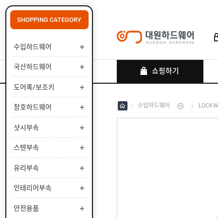
SHOPPING CATEGORY
수입하드웨어
로그인
회원가입
마이페이지
배송조회
국산하드웨어
쇼핑하기
도어록/보조키
수입하드웨어
LOCK
창호하드웨어
수
입
하
샷시부속
국
드
산
웨
하
스텐부속
도
어
드
어
웨
록
유리부속
창
어
/
호
보
하
인테리어부속
샷
조
드
시
키
웨
부
안전용품
스
어
속
텐