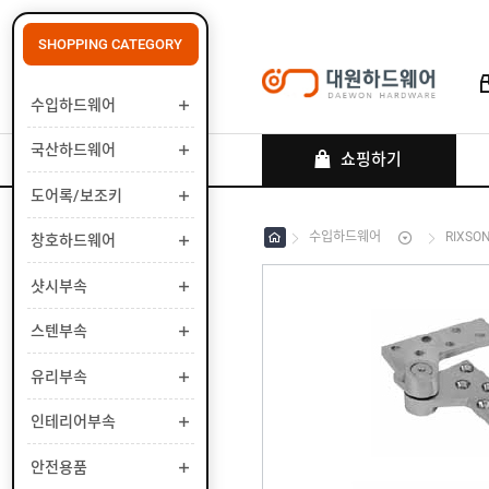
SHOPPING CATEGORY
수입하드웨어
로그인
회원가입
마이페이지
배송조회
국산하드웨어
쇼핑하기
도어록/보조키
수입하드웨어
RIXSO
창호하드웨어
수
입
하
샷시부속
국
드
산
웨
하
스텐부속
도
어
드
어
웨
록
유리부속
창
어
/
호
보
하
인테리어부속
샷
조
드
시
키
웨
부
안전용품
스
어
속
텐