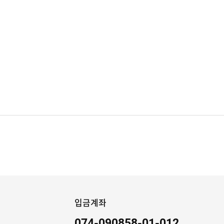
입금계좌
074-090858-01-012