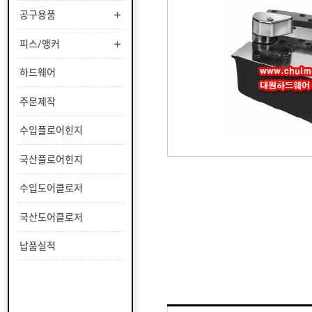
부
공구용품
유
속
리
부
인
피스/앵커
속
테
리
안
하드웨어
어
전
부
용
공
주문제작
속
품
구
용
피
수입플로어힌지
품
스
/
하
국산플로어힌지
앵
드
커
웨
주
수입도어클로저
어
문
제
수
국산도어클로저
작
입
플
국
납품실적
로
산
어
플
수
힌
로
입
지
어
도
국
힌
어