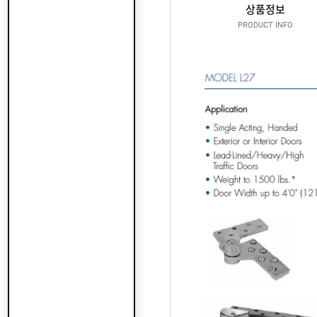
산
지
상품정보
클
도
납
로
PRODUCT INFO
어
품
저
클
실
로
온
적
저
라
인
구
문
인
의
구
고
직
객
센
M
터
Y
P
회
A
사
G
소
이
E
개
용
안
내