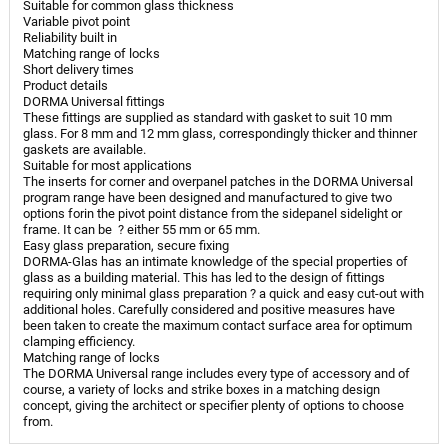
Suitable for common glass thickness
Variable pivot point
Reliability built in
Matching range of locks
Short delivery times
Product details
DORMA Universal fittings
These fittings are supplied as standard with gasket to suit 10 mm
glass. For 8 mm and 12 mm glass, correspondingly thicker and thinner
gaskets are available.
Suitable for most applications
The inserts for corner and overpanel patches in the DORMA Universal
program range have been designed and manufactured to give two
options forin the pivot point distance from the sidepanel sidelight or
frame. It can be ? either 55 mm or 65 mm.
Easy glass preparation, secure fixing
DORMA-Glas has an intimate knowledge of the special properties of
glass as a building material. This has led to the design of fittings
requiring only minimal glass preparation ? a quick and easy cut-out with
additional holes. Carefully considered and positive measures have
been taken to create the maximum contact surface area for optimum
clamping efficiency.
Matching range of locks
The DORMA Universal range includes every type of accessory and of
course, a variety of locks and strike boxes in a matching design
concept, giving the architect or specifier plenty of options to choose
from.