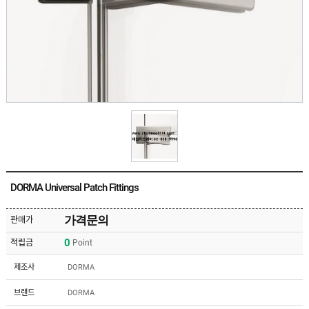
유
속
리
부
인
속
테
리
안
어
전
부
용
속
공
품
구
용
피
품
스
/
하
앵
드
커
웨
주
어
DORMA Universal Patch Fittings
문
제
수
작
입
가격문의
판매가
플
국
로
0
적립금
Point
산
어
플
힌
수
로
제조사
DORMA
지
입
어
도
힌
국
브랜드
DORMA
어
지
산
클