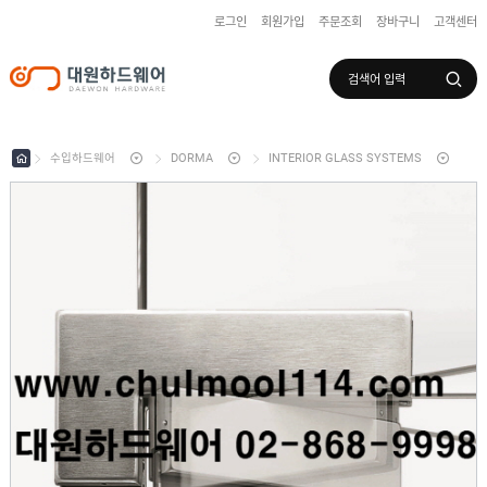
로그인
회원가입
주문조회
장바구니
고객센터
로그인
회원가입
마이페이지
배송조회
수입하드웨어
DORMA
INTERIOR GLASS SYSTEMS
수
입
하
국
드
산
웨
하
어
도
드
어
웨
록
어
창
/
호
보
하
조
샷
드
키
시
웨
부
어
스
속
텐
부