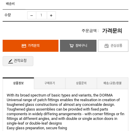
도
로
배송비
납
어
저
품
클
실
로
수량
적
저
온
라
인
가격문의
주문금액 :
구
문
인
의
구
고
직
가격문의
장바구니
관심상품
객
센
M
터
Y
견적요청
P
회
A
사
G
소
E
이
개
용
상품정보
구매후기
상품문의
배송/교환/환불
안
내
With its broad spectrum of basic types and variants, the DORMA
Universal range of patch fittings enables the realisation in creation of
toughened glass constructions of almost any conceivable design.
Toughened glass assemblies can be provided with fixed parts
components in widely differing arrangements - with corner fittings or fin
fittings at different angles, and with double or single action doors in
single-leaf or double-leaf designs
Easy glass preparation, secure fixing