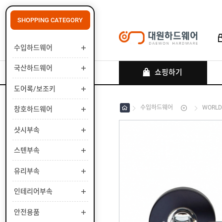
SHOPPING CATEGORY
수입하드웨어
로그인
회원가입
마이페이지
배송조회
국산하드웨어
쇼핑하기
도어록/보조키
수입하드웨어
WORLD
창호하드웨어
수
입
하
샷시부속
국
드
산
웨
하
스텐부속
도
어
드
어
웨
록
유리부속
창
어
/
호
보
하
인테리어부속
샷
조
드
시
키
웨
부
안전용품
스
어
속
텐