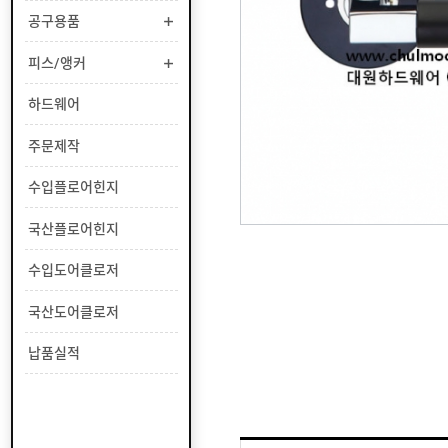
부
공구용품
유
속
리
부
인
피스/앵커
속
테
리
안
하드웨어
어
전
부
용
공
주문제작
속
품
구
용
피
수입플로어힌지
품
스
/
하
국산플로어힌지
앵
드
커
웨
주
수입도어클로저
어
문
제
수
국산도어클로저
작
입
플
국
납품실적
로
산
어
플
수
힌
로
입
지
어
도
국
힌
어