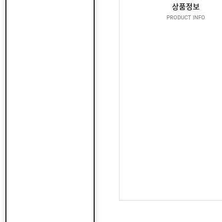
산
지
상품정보
클
도
납
로
PRODUCT INFO
어
품
저
클
실
로
온
적
저
라
인
구
문
인
의
구
고
직
객
센
M
터
Y
P
회
A
사
G
소
이
E
개
용
안
내