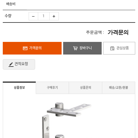
도
로
배송비
납
어
저
품
클
실
로
수량
적
저
온
라
인
가격문의
주문금액 :
구
문
인
의
구
고
직
가격문의
장바구니
관심상품
객
센
M
터
Y
견적요청
P
회
A
사
G
소
E
이
개
용
상품정보
구매후기
상품문의
배송/교환/환불
안
내