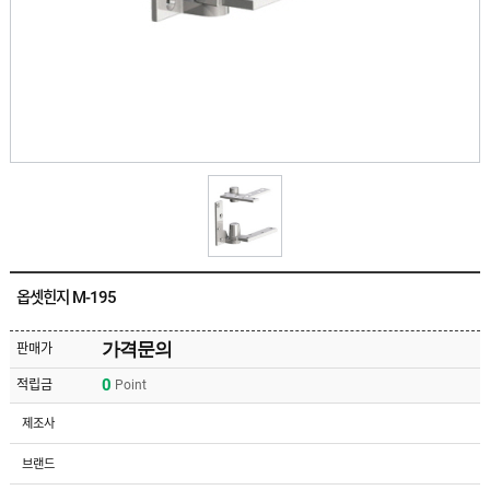
유
속
리
부
인
속
테
리
안
어
전
부
용
속
공
품
구
용
피
품
스
/
하
앵
드
커
웨
주
어
옵셋힌지 M-195
문
제
수
작
입
가격문의
판매가
플
국
로
0
적립금
Point
산
어
플
힌
수
로
제조사
지
입
어
도
힌
국
브랜드
어
지
산
클