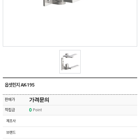
유
속
리
부
인
속
테
리
안
어
전
부
용
속
공
품
구
용
피
품
스
/
하
앵
드
커
웨
주
어
옵셋힌지 AK-195
문
제
수
작
입
가격문의
판매가
플
국
로
0
적립금
Point
산
어
플
힌
수
로
제조사
지
입
어
도
힌
국
브랜드
어
지
산
클