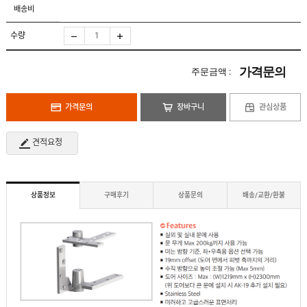
도
로
배송비
납
어
저
품
클
실
로
수량
적
저
온
라
인
가격문의
주문금액 :
구
문
인
의
구
고
직
가격문의
장바구니
관심상품
객
센
M
터
Y
견적요청
P
회
A
사
G
소
E
이
개
용
상품정보
구매후기
상품문의
배송/교환/환불
안
내