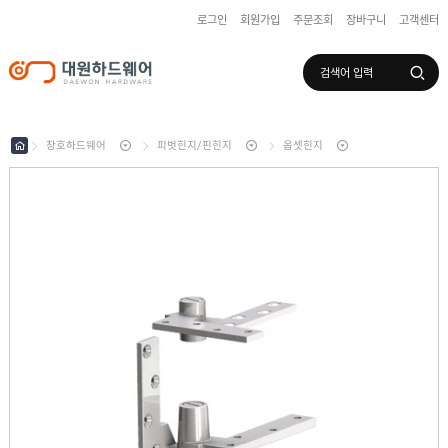
로그인
회원가입
주문조회
장바구니
고객센터
로그인
회원가입
마이페이지
배송조회
창호하드웨어
피벗힌지/핀힌지
옵셋힌지
수
입
하
국
드
산
웨
하
어
도
드
어
웨
록
어
창
/
호
보
하
조
샷
드
키
시
웨
부
어
스
속
텐
부