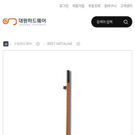
로그인
회원가입
주문조회
장바구니
고객센터
로그인
회원가입
마이페이지
배송조회
수입하드웨어
BEST METALINE
수
입
하
국
드
산
웨
하
어
도
드
어
웨
록
어
창
/
호
보
하
조
샷
드
키
시
웨
부
어
스
속
텐
부