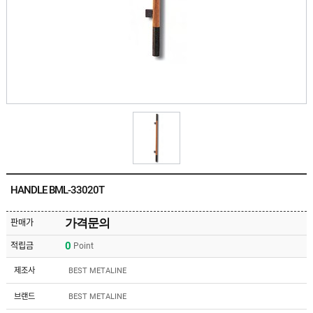
유
속
리
부
인
속
테
리
안
어
전
부
용
속
공
품
구
용
피
품
스
/
하
앵
드
커
웨
주
어
HANDLE BML-33020T
문
제
수
작
입
가격문의
판매가
플
국
로
0
적립금
Point
산
어
플
힌
수
로
제조사
BEST METALINE
지
입
어
도
힌
국
브랜드
BEST METALINE
어
지
산
클