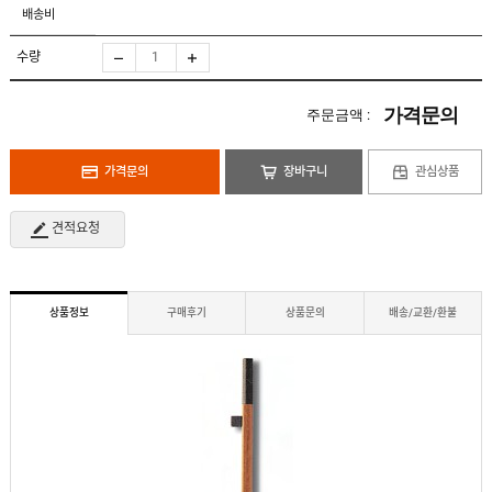
도
로
배송비
납
어
저
품
클
실
로
수량
적
저
온
라
인
가격문의
주문금액 :
구
문
인
의
구
고
직
가격문의
장바구니
관심상품
객
센
M
터
Y
견적요청
P
회
A
사
G
소
E
이
개
용
상품정보
구매후기
상품문의
배송/교환/환불
안
내