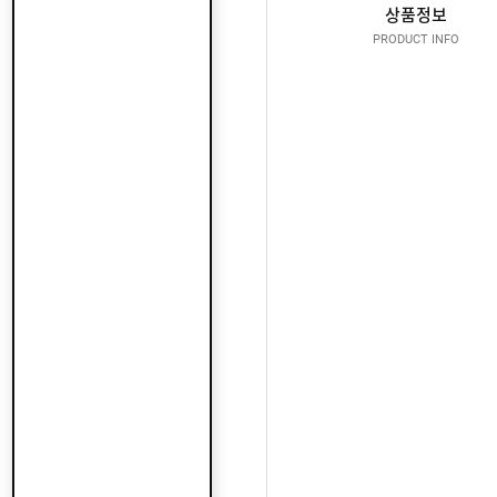
산
지
상품정보
클
도
납
로
PRODUCT INFO
어
품
저
클
실
로
온
적
저
라
인
구
문
인
의
구
고
직
객
센
M
터
Y
P
회
A
사
G
소
이
E
개
용
안
내