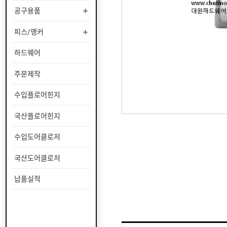
부
공구용품
유
속
리
부
인
피스/앵커
속
테
리
안
하드웨어
어
전
부
용
공
주문제작
속
품
구
용
피
수입플로어힌지
품
스
/
하
국산플로어힌지
앵
드
커
웨
주
수입도어클로저
어
문
제
수
국산도어클로저
작
입
플
국
납품실적
로
산
어
플
수
힌
로
입
지
어
도
국
힌
어