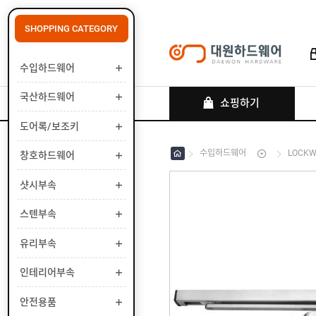
SHOPPING CATEGORY
수입하드웨어
로그인
회원가입
마이페이지
배송조회
국산하드웨어
쇼핑하기
도어록/보조키
수입하드웨어
LOCK
창호하드웨어
수
입
하
샷시부속
국
드
산
웨
하
스텐부속
도
어
드
어
웨
록
유리부속
창
어
/
호
보
하
인테리어부속
샷
조
드
시
키
웨
부
안전용품
스
어
속
텐