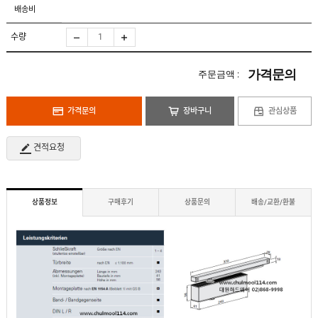
도
로
배송비
납
어
저
품
클
실
로
수량
적
저
온
라
인
가격문의
주문금액 :
구
문
인
의
구
고
직
가격문의
장바구니
관심상품
객
센
M
터
Y
견적요청
P
회
A
사
G
소
E
이
개
용
상품정보
구매후기
상품문의
배송/교환/환불
안
내