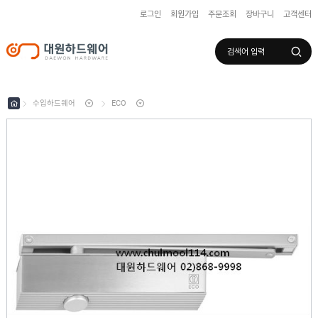
로그인
회원가입
주문조회
장바구니
고객센터
로그인
회원가입
마이페이지
배송조회
수입하드웨어
ECO
수
입
하
국
드
산
웨
하
어
도
드
어
웨
록
어
창
/
호
보
하
조
샷
드
키
시
웨
부
어
스
속
텐
부