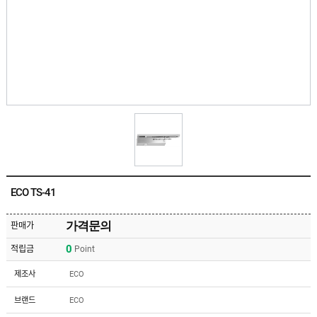
유
속
리
부
인
속
테
리
안
어
전
부
용
속
공
품
구
용
피
품
스
/
하
앵
드
커
웨
주
어
ECO TS-41
문
제
수
작
입
가격문의
판매가
플
국
로
0
적립금
Point
산
어
플
힌
수
로
제조사
ECO
지
입
어
도
힌
국
브랜드
ECO
어
지
산
클