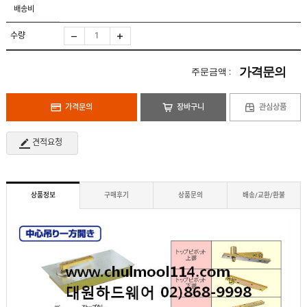
도
로
배송비
납
어
저
품
클
실
로
수량
적
저
온
라
인
가격문의
주문금액 :
구
문
인
의
구
고
직
가격문의
장바구니
관심상품
객
센
M
터
Y
견적요청
P
회
A
사
G
소
E
이
개
용
상품정보
구매후기
상품문의
배송/교환/환불
안
내