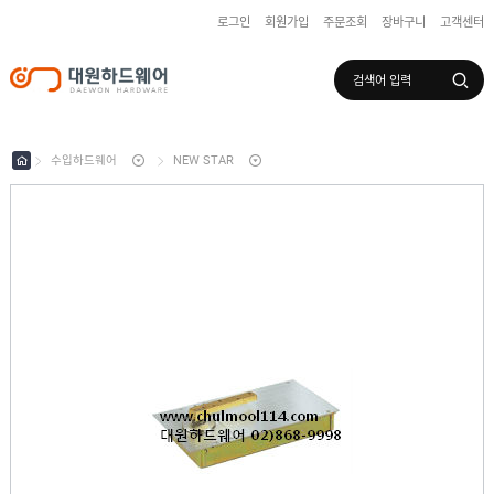
로그인
회원가입
주문조회
장바구니
고객센터
로그인
회원가입
마이페이지
배송조회
수입하드웨어
NEW STAR
수
입
하
국
드
산
웨
하
어
도
드
어
웨
록
어
창
/
호
보
하
조
샷
드
키
시
웨
부
어
스
속
텐
부