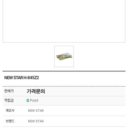
유
속
리
부
인
속
테
리
안
어
전
부
용
속
공
품
구
용
피
품
스
/
하
앵
드
커
웨
주
어
NEW STAR H-845Z2
문
제
수
작
입
가격문의
판매가
플
국
로
0
적립금
Point
산
어
플
힌
수
로
제조사
NEW STAR
지
입
어
도
힌
국
브랜드
NEW STAR
어
지
산
클