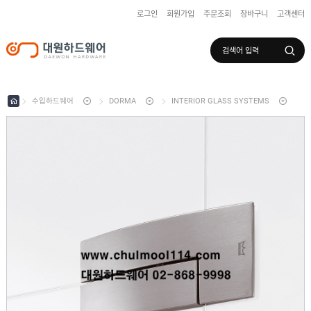
로그인
회원가입
주문조회
장바구니
고객센터
로그인
회원가입
마이페이지
배송조회
수입하드웨어
DORMA
INTERIOR GLASS SYSTEMS
수
입
하
국
드
산
웨
하
어
도
드
어
웨
록
어
창
/
호
보
하
조
샷
드
키
시
웨
부
어
스
속
텐
부