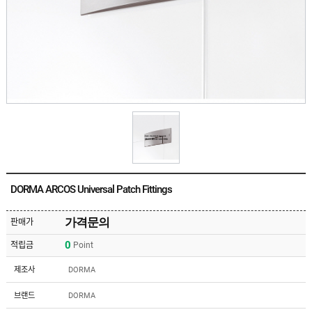
유
속
리
부
인
속
테
리
안
어
전
부
용
속
공
품
구
용
피
품
스
/
하
앵
드
커
웨
주
어
DORMA ARCOS Universal Patch Fittings
문
제
수
작
입
가격문의
판매가
플
국
로
0
적립금
Point
산
어
플
힌
수
로
제조사
DORMA
지
입
어
도
힌
국
브랜드
DORMA
어
지
산
클