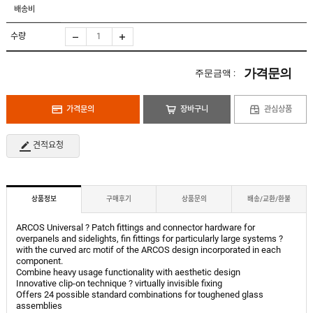
도
로
배송비
납
어
저
품
클
실
로
수량
적
저
온
라
인
가격문의
주문금액 :
구
문
인
의
구
고
직
가격문의
장바구니
관심상품
객
센
M
터
Y
견적요청
P
회
A
사
G
소
E
이
개
용
상품정보
구매후기
상품문의
배송/교환/환불
안
내
ARCOS Universal ? Patch fittings and connector hardware for
overpanels and sidelights, fin fittings for particularly large systems ?
with the curved arc motif of the ARCOS design incorporated in each
component.
Combine heavy usage functionality with aesthetic design
Innovative clip-on technique ? virtually invisible fixing
Offers 24 possible standard combinations for toughened glass
assemblies