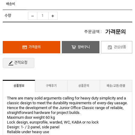
도
로
배송비
납
어
저
품
클
실
로
수량
적
저
온
라
인
가격문의
주문금액 :
구
문
인
의
구
고
직
가격문의
장바구니
관심상품
객
센
M
터
Y
견적요청
P
회
A
사
G
소
E
이
개
용
상품정보
구매후기
상품문의
배송/교환/환불
안
내
There are many solid arguments calling for heavy duty simplicity and a
classic design to meet the durability requirements of every-day uasage.
Hence the development of the Junior Office Classic range of reliable,
straightforward hardware for project builds.
Maximum door weight 60 kg
Lock design, europrofile, warded, WC, KABA or no lock
Design: 1- / 2-panel, side panel
Reliable under heavy use