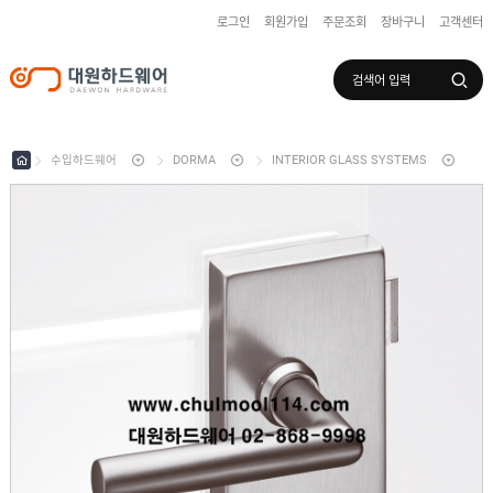
로그인
회원가입
주문조회
장바구니
고객센터
로그인
회원가입
마이페이지
배송조회
수입하드웨어
DORMA
INTERIOR GLASS SYSTEMS
수
입
하
국
드
산
웨
하
어
도
드
어
웨
록
어
창
/
호
보
하
조
샷
드
키
시
웨
부
어
스
속
텐
부