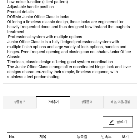
Low-noise function (silent pattern)
Adjustable handle position
Product details
DORMA Junior Office Classic locks
Offering a timeless classic design, these locks are engineered for
heavily frequented doors and thus designed to withstand the toughets
treatment.
Professional system with multiple options
Junior Office Classic is a fully fledged professional system with
multiple finish options and large variety of lock options, handles and
hinges. Even frequent opening and closing can not shake Junior Office
Classic.
Timeless, classic design offering good system coordination
The Junior Office Classic range offer coordinated hinge, lock and lever
designs characteruzed by their simple, timeless elegance, with
stainless steel predominating.
상품정보
구매후기
상품문의
배송/교환/환불
글쓰기
No.
제목
등록일
만족도
보기