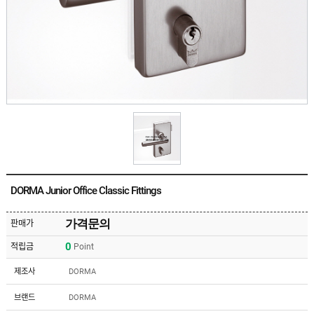
유
속
리
부
인
속
테
리
안
어
전
부
용
속
공
품
구
용
피
품
스
/
하
앵
드
커
웨
주
어
DORMA Junior Office Classic Fittings
문
제
수
작
입
가격문의
판매가
플
국
로
0
적립금
Point
산
어
플
힌
수
로
제조사
DORMA
지
입
어
도
힌
국
브랜드
DORMA
어
지
산
클