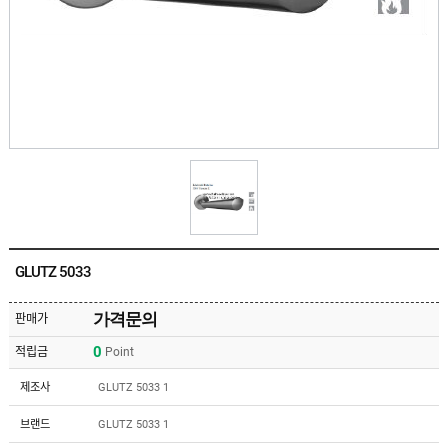
유
속
리
부
인
속
테
리
안
어
전
부
용
속
공
품
구
용
피
품
스
/
하
앵
드
커
웨
주
어
GLUTZ 5033
문
제
수
작
입
가격문의
판매가
플
국
로
0
적립금
Point
산
어
플
힌
수
로
제조사
GLUTZ 5033 1
지
입
어
도
힌
국
브랜드
GLUTZ 5033 1
어
지
산
클