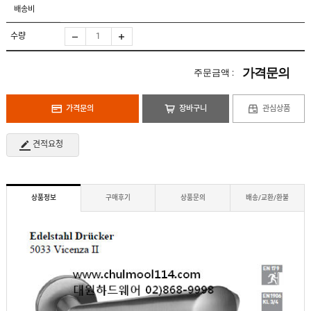
도
로
배송비
납
어
저
품
클
실
로
수량
적
저
온
라
인
가격문의
주문금액 :
구
문
인
의
구
고
직
가격문의
장바구니
관심상품
객
센
M
터
Y
견적요청
P
회
A
사
G
소
E
이
개
용
상품정보
구매후기
상품문의
배송/교환/환불
안
내