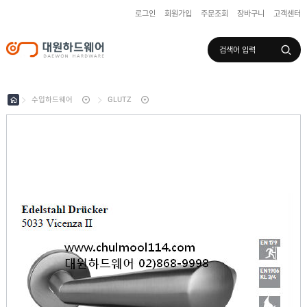
로그인
회원가입
주문조회
장바구니
고객센터
로그인
회원가입
마이페이지
배송조회
수입하드웨어
GLUTZ
수
입
하
국
드
산
웨
하
어
도
드
어
웨
록
어
창
/
호
보
하
조
샷
드
키
시
웨
부
어
스
속
텐
부