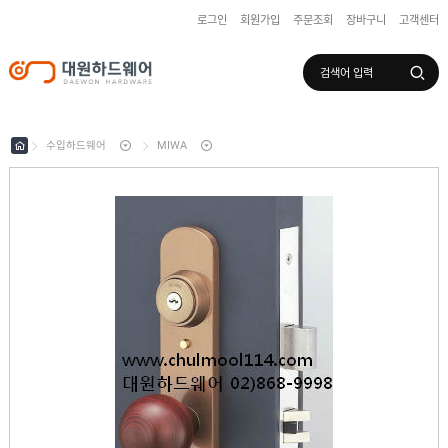
로그인
회원가입
주문조회
장바구니
고객센터
로그인
회원가입
마이페이지
배송조회
수입하드웨어
MIWA
수
입
하
국
드
산
웨
하
어
도
드
어
웨
록
어
창
/
호
보
하
조
샷
드
키
시
웨
부
어
스
속
텐
부