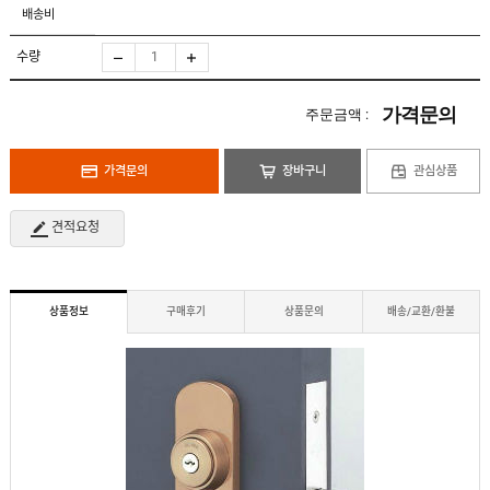
도
로
배송비
납
어
저
품
클
실
로
수량
적
저
온
라
인
가격문의
주문금액 :
구
문
인
의
구
고
직
가격문의
장바구니
관심상품
객
센
M
터
Y
견적요청
P
회
A
사
G
소
E
이
개
용
상품정보
구매후기
상품문의
배송/교환/환불
안
내