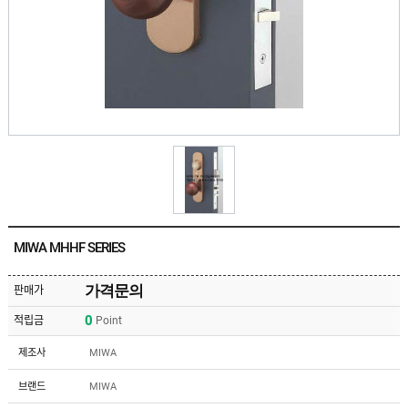
유
속
리
부
인
속
테
리
안
어
전
부
용
속
공
품
구
용
피
품
스
/
하
앵
드
커
웨
주
어
MIWA MHHF SERIES
문
제
수
작
입
가격문의
판매가
플
국
로
0
적립금
Point
산
어
플
힌
수
로
제조사
MIWA
지
입
어
도
힌
국
브랜드
MIWA
어
지
산
클