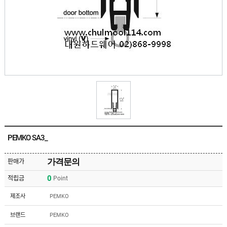
유
속
리
부
인
속
테
리
안
어
전
부
용
속
공
품
구
용
피
품
스
/
하
앵
드
커
웨
주
어
PEMKO SA3_
문
제
수
작
입
가격문의
판매가
플
국
로
0
적립금
Point
산
어
플
힌
수
로
제조사
PEMKO
지
입
어
도
힌
국
브랜드
PEMKO
어
지
산
클