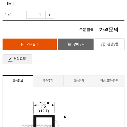
도
로
배송비
납
어
저
품
클
실
로
수량
적
저
온
라
인
가격문의
주문금액 :
구
문
인
의
구
고
직
가격문의
장바구니
관심상품
객
센
M
터
Y
견적요청
P
회
A
사
G
소
E
이
개
용
상품정보
구매후기
상품문의
배송/교환/환불
안
내