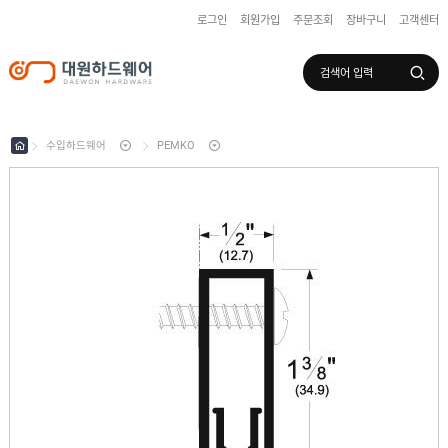
로그인
회원가입
주문조회
장바구니
고객센터
로그인
회원가입
마이페이지
배송조회
수입하드웨어
PEMKO
수
입
하
국
드
산
웨
하
어
도
드
어
웨
록
어
창
/
호
보
하
조
샷
드
키
시
웨
부
어
스
속
텐
부