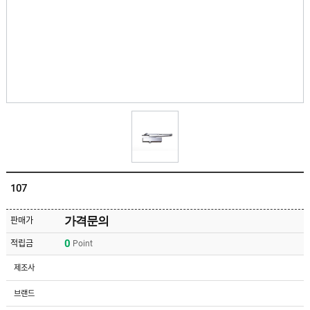
유
속
리
부
인
속
테
리
안
어
전
부
용
속
공
품
구
용
피
품
스
/
하
앵
드
커
웨
주
어
107
문
제
수
작
입
가격문의
판매가
플
국
로
0
적립금
Point
산
어
플
힌
수
로
제조사
지
입
어
도
힌
국
브랜드
어
지
산
클