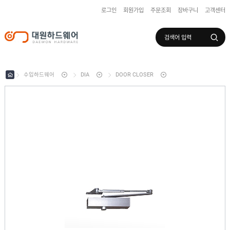
로그인
회원가입
주문조회
장바구니
고객센터
로그인
회원가입
마이페이지
배송조회
수입하드웨어
DIA
DOOR CLOSER
수
입
하
국
드
산
웨
하
어
도
드
어
웨
록
어
창
/
호
보
하
조
샷
드
키
시
웨
부
어
스
속
텐
부