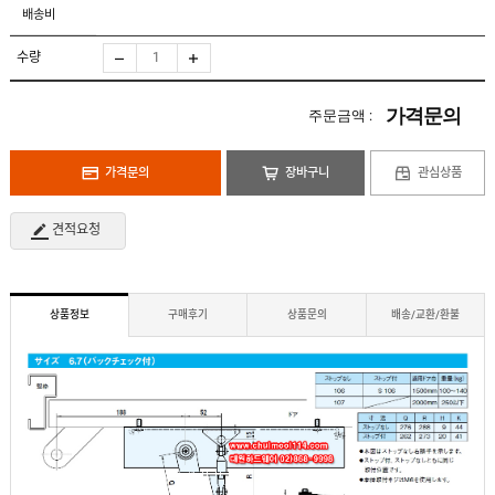
도
로
배송비
납
어
저
품
클
실
로
수량
적
저
온
라
인
가격문의
주문금액 :
구
문
인
의
구
고
직
가격문의
장바구니
관심상품
객
센
M
터
Y
견적요청
P
회
A
사
G
소
E
이
개
용
상품정보
구매후기
상품문의
배송/교환/환불
안
내