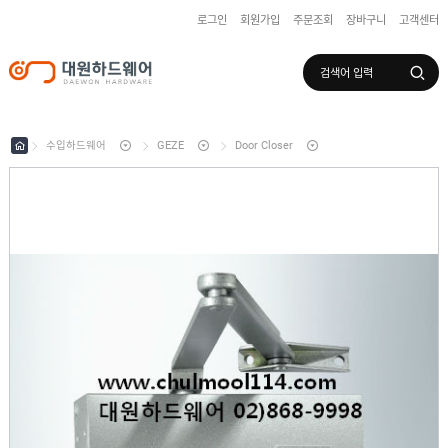
로그인
회원가입
주문조회
장바구니
고객센터
로그인
회원가입
마이페이지
배송조회
수입하드웨어
GEZE
Door Closer
수
입
하
국
드
산
웨
하
어
도
드
어
웨
록
어
창
/
호
보
하
조
샷
드
키
시
웨
부
어
스
속
텐
부