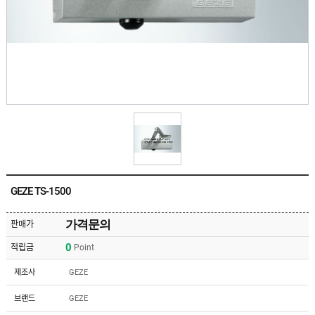
유
속
리
부
인
속
테
리
안
어
전
부
용
속
공
품
구
용
피
품
스
/
하
앵
드
커
웨
주
어
GEZE TS-1500
문
제
수
작
입
가격문의
판매가
플
국
로
0
적립금
Point
산
어
플
힌
수
로
제조사
GEZE
지
입
어
도
힌
국
브랜드
GEZE
어
지
산
클