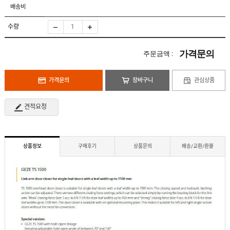
도
로
배송비
납
어
저
품
클
실
로
수량
적
저
온
라
인
가격문의
주문금액 :
구
문
인
의
구
고
직
가격문의
장바구니
관심상품
객
센
M
터
Y
견적요청
P
회
A
사
G
소
E
이
개
용
상품정보
구매후기
상품문의
배송/교환/환불
안
내