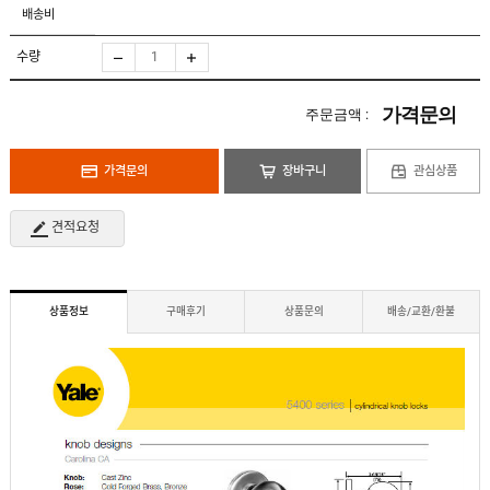
도
로
배송비
납
어
저
품
클
실
로
수량
적
저
온
라
인
가격문의
주문금액 :
구
문
인
의
구
고
직
가격문의
장바구니
관심상품
객
센
M
터
Y
견적요청
P
회
A
사
G
소
E
이
개
용
상품정보
구매후기
상품문의
배송/교환/환불
안
내