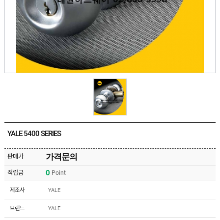
유
속
리
부
인
속
테
리
안
어
전
부
용
속
공
품
구
용
피
품
스
/
하
앵
드
커
웨
주
어
YALE 5400 SERIES
문
제
수
작
입
가격문의
판매가
플
국
로
0
적립금
Point
산
어
플
힌
수
로
제조사
YALE
지
입
어
도
힌
국
브랜드
YALE
어
지
산
클