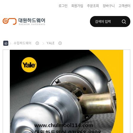
로그인
회원가입
주문조회
장바구니
고객센터
로그인
회원가입
마이페이지
배송조회
수입하드웨어
YALE
수
입
하
국
드
산
웨
하
어
도
드
어
웨
록
어
창
/
호
보
하
조
샷
드
키
시
웨
부
어
스
속
텐
부