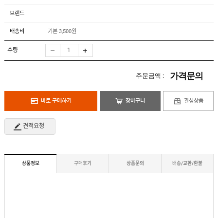
도
로
납
어
저
브랜드
품
클
실
로
적
저
배송비
기본 3,500원
온
라
인
수량
구
문
인
의
구
고
직
가격문의
주문금액 :
객
센
M
터
Y
바로 구매하기
장바구니
관심상품
P
회
A
사
G
소
견적요청
E
이
개
용
안
내
상품정보
구매후기
상품문의
배송/교환/환불