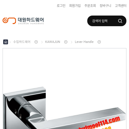
로그인
회원가입
주문조회
장바구니
고객센터
로그인
회원가입
마이페이지
배송조회
수입하드웨어
KAWAJUN
Lever Handle
수
입
하
국
드
산
웨
하
어
도
드
어
웨
록
어
창
/
호
보
하
조
샷
드
키
시
웨
부
어
스
속
텐
부