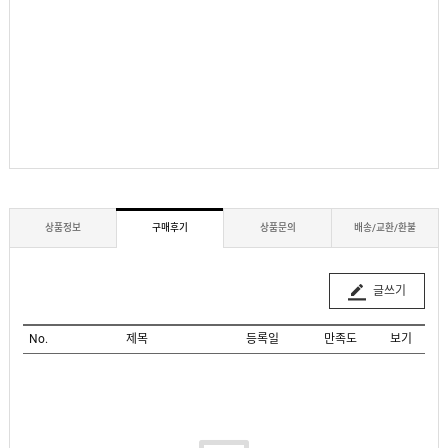
상품정보
구매후기
상품문의
배송/교환/환불
글쓰기
No.
제목
등록일
만족도
보기