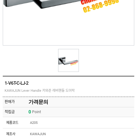
유
속
리
부
인
속
테
리
안
어
전
부
용
속
공
품
구
용
피
품
스
/
하
앵
드
커
웨
주
어
1-V6T-C-LJ-2
문
제
KAWAJUN Lever Handle 카와준 레버핸들 도어락
수
작
입
플
가격문의
판매가
국
로
산
어
0
적립금
Point
플
힌
수
로
지
입
어
제품코드
A205
도
힌
국
어
지
산
제조사
KAWAJUN
클