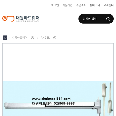
로그인
회원가입
주문조회
장바구니
고객센터
로그인
회원가입
마이페이지
배송조회
수입하드웨어
ANGEL
수
입
하
국
드
산
웨
하
어
도
드
어
웨
록
어
창
/
호
보
하
조
샷
드
키
시
웨
부
어
스
속
텐
부