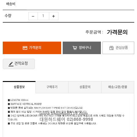
도
로
배송비
납
어
저
품
클
실
로
수량
적
저
온
라
인
가격문의
주문금액 :
구
문
인
의
구
고
직
가격문의
장바구니
관심상품
객
센
M
터
Y
견적요청
P
회
A
사
G
소
E
이
개
용
상품정보
구매후기
상품문의
배송/교환/환불
안
내