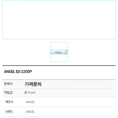
유
속
리
부
인
속
테
리
안
어
전
부
용
속
공
품
구
용
피
품
스
/
하
앵
드
커
웨
주
어
ANGEL ED-2200P
문
제
수
작
입
가격문의
판매가
플
국
로
0
적립금
Point
산
어
플
힌
수
로
제조사
ANGEL
지
입
어
도
힌
국
브랜드
ANGEL
어
지
산
클