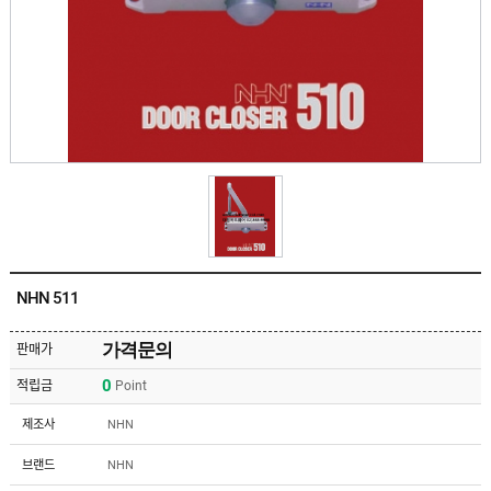
유
속
리
부
인
속
테
리
안
어
전
부
용
속
공
품
구
용
피
품
스
/
하
앵
드
커
웨
주
어
NHN 511
문
제
수
작
입
가격문의
판매가
플
국
로
0
적립금
Point
산
어
플
힌
수
로
제조사
NHN
지
입
어
도
힌
국
브랜드
NHN
어
지
산
클