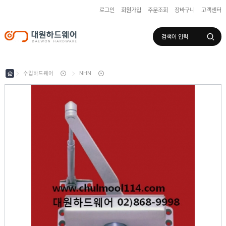
로그인
회원가입
주문조회
장바구니
고객센터
로그인
회원가입
마이페이지
배송조회
수입하드웨어
NHN
수
입
하
국
드
산
웨
하
어
도
드
어
웨
록
어
창
/
호
보
하
조
샷
드
키
시
웨
부
어
스
속
텐
부