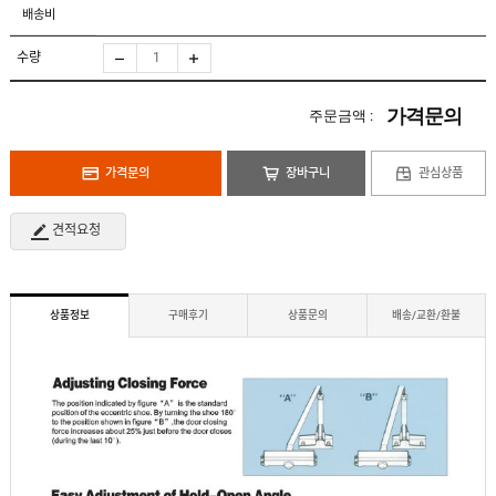
도
로
배송비
납
어
저
품
클
실
로
수량
적
저
온
라
인
가격문의
주문금액 :
구
문
인
의
구
고
직
가격문의
장바구니
관심상품
객
센
M
터
Y
견적요청
P
회
A
사
G
소
E
이
개
용
상품정보
구매후기
상품문의
배송/교환/환불
안
내