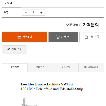
도
로
배송비
납
어
저
품
클
실
로
수량
적
저
온
라
인
가격문의
주문금액 :
구
문
인
의
구
고
직
가격문의
장바구니
관심상품
객
센
M
터
Y
견적요청
P
회
A
사
G
소
E
이
개
용
상품정보
구매후기
상품문의
배송/교환/환불
안
내