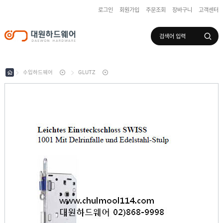
로그인
회원가입
주문조회
장바구니
고객센터
로그인
회원가입
마이페이지
배송조회
수입하드웨어
GLUTZ
수
입
하
국
드
산
웨
하
어
도
드
어
웨
록
어
창
/
호
보
하
조
샷
드
키
시
웨
부
어
스
속
텐
부