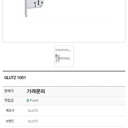
유
속
리
부
인
속
테
리
안
어
전
부
용
속
공
품
구
용
피
품
스
/
하
앵
드
커
웨
주
어
GLUTZ 1001
문
제
수
작
입
가격문의
판매가
플
국
로
0
적립금
Point
산
어
플
힌
수
로
제조사
GLUTZ
지
입
어
도
힌
국
브랜드
GLUTZ
어
지
산
클