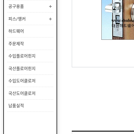
부
공구용품
유
속
리
부
인
피스/앵커
속
테
리
안
하드웨어
어
전
부
용
공
주문제작
속
품
구
용
피
수입플로어힌지
품
스
/
하
국산플로어힌지
앵
드
커
웨
주
수입도어클로저
어
문
제
수
국산도어클로저
작
입
플
국
납품실적
로
산
어
플
수
힌
로
입
지
어
도
국
힌
어