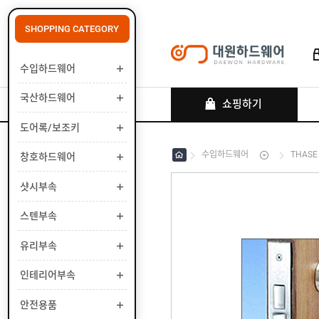
SHOPPING CATEGORY
수입하드웨어
로그인
회원가입
마이페이지
배송조회
국산하드웨어
쇼핑하기
도어록/보조키
수입하드웨어
THASE
창호하드웨어
수
입
하
샷시부속
국
드
산
웨
하
스텐부속
도
어
드
어
웨
록
유리부속
창
어
/
호
보
하
인테리어부속
샷
조
드
시
키
웨
부
안전용품
스
어
속
텐