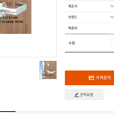
제조사
T
브랜드
T
배송비
수량
가격문의
견적요청