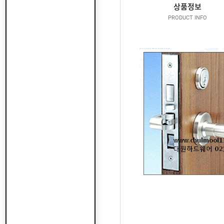
산
지
상품정보
클
도
납
로
PRODUCT INFO
어
품
저
클
실
로
온
적
저
라
인
구
문
인
의
구
고
직
객
센
M
터
Y
P
회
A
사
G
소
이
E
개
용
안
내