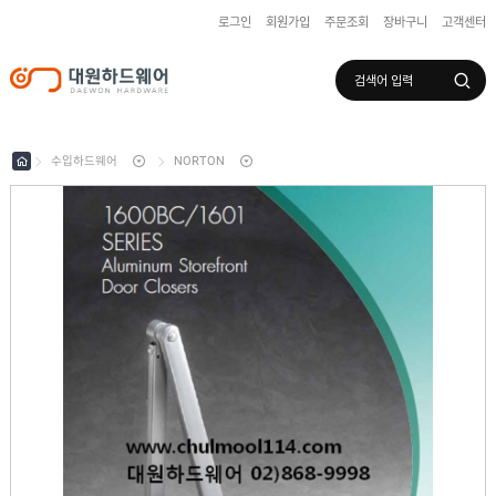
로그인
회원가입
주문조회
장바구니
고객센터
로그인
회원가입
마이페이지
배송조회
수입하드웨어
NORTON
수
입
하
국
드
산
웨
하
어
도
드
어
웨
록
어
창
/
호
보
하
조
샷
드
키
시
웨
부
어
스
속
텐
부