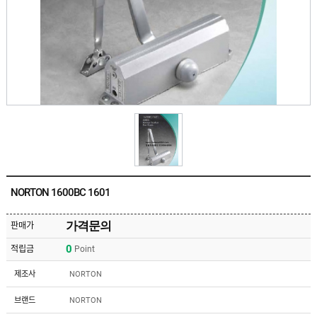
유
속
리
부
인
속
테
리
안
어
전
부
용
속
공
품
구
용
피
품
스
/
하
앵
드
커
웨
주
어
NORTON 1600BC 1601
문
제
수
작
입
가격문의
판매가
플
국
로
0
적립금
Point
산
어
플
힌
수
로
제조사
NORTON
지
입
어
도
힌
국
브랜드
NORTON
어
지
산
클