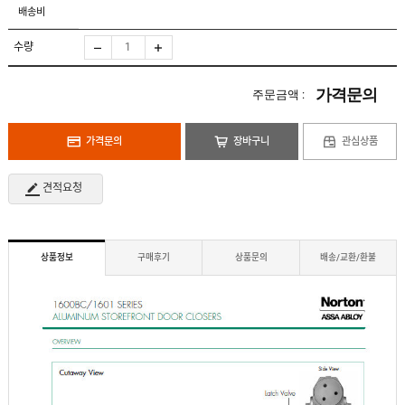
도
로
배송비
납
어
저
품
클
실
로
수량
적
저
온
라
인
가격문의
주문금액 :
구
문
인
의
구
고
직
가격문의
장바구니
관심상품
객
센
M
터
Y
견적요청
P
회
A
사
G
소
E
이
개
용
상품정보
구매후기
상품문의
배송/교환/환불
안
내