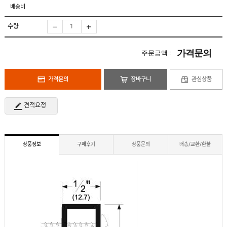
도
로
배송비
납
어
저
품
클
실
로
수량
적
저
온
라
인
가격문의
주문금액 :
구
문
인
의
구
고
직
가격문의
장바구니
관심상품
객
센
M
터
Y
견적요청
P
회
A
사
G
소
E
이
개
용
상품정보
구매후기
상품문의
배송/교환/환불
안
내