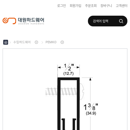
로그인
회원가입
주문조회
장바구니
고객센터
로그인
회원가입
마이페이지
배송조회
수입하드웨어
PEMKO
수
입
하
국
드
산
웨
하
어
도
드
어
웨
록
어
창
/
호
보
하
조
샷
드
키
시
웨
부
어
스
속
텐
부