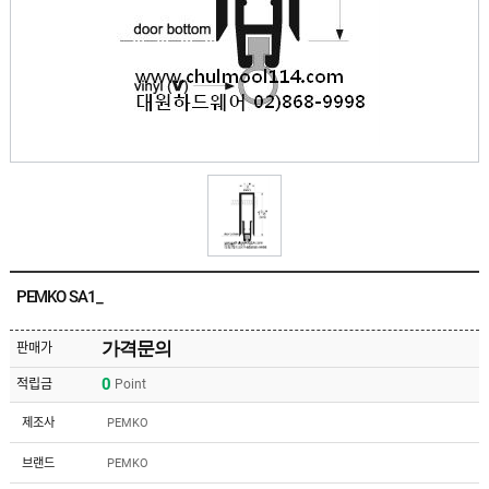
유
속
리
부
인
속
테
리
안
어
전
부
용
속
공
품
구
용
피
품
스
/
하
앵
드
커
웨
주
어
PEMKO SA1_
문
제
수
작
입
가격문의
판매가
플
국
로
0
적립금
Point
산
어
플
힌
수
로
제조사
PEMKO
지
입
어
도
힌
국
브랜드
PEMKO
어
지
산
클