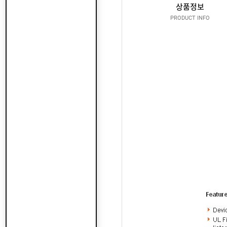
산
지
상품정보
클
도
납
로
PRODUCT INFO
어
품
저
클
실
로
온
적
저
라
인
구
문
인
의
구
고
직
객
센
M
터
Y
P
회
A
사
G
소
이
E
개
용
안
내