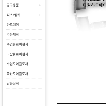
부
공구용품
유
속
리
부
인
피스/앵커
속
테
리
안
하드웨어
어
전
부
용
공
주문제작
속
품
구
용
피
수입플로어힌지
품
스
/
하
국산플로어힌지
앵
드
커
웨
주
수입도어클로저
어
문
제
수
국산도어클로저
작
입
플
국
납품실적
로
산
어
플
수
힌
로
입
지
어
도
국
힌
어