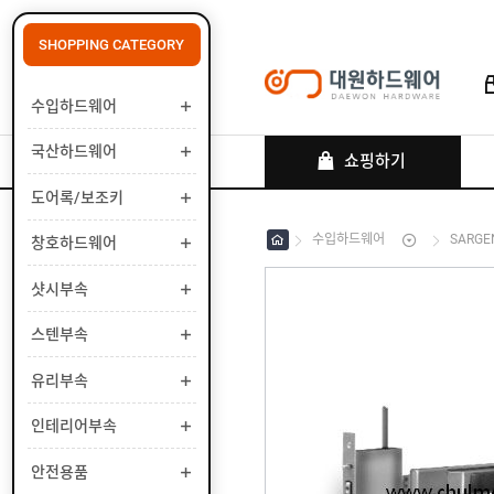
SHOPPING CATEGORY
수입하드웨어
로그인
회원가입
마이페이지
배송조회
국산하드웨어
쇼핑하기
도어록/보조키
수입하드웨어
SARGE
창호하드웨어
수
입
하
샷시부속
국
드
산
웨
하
스텐부속
도
어
드
어
웨
록
유리부속
창
어
/
호
보
하
인테리어부속
샷
조
드
시
키
웨
부
안전용품
스
어
속
텐