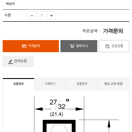
도
로
배송비
납
어
저
품
클
실
로
수량
적
저
온
라
인
가격문의
주문금액 :
구
문
인
의
구
고
직
가격문의
장바구니
관심상품
객
센
M
터
Y
견적요청
P
회
A
사
G
소
E
이
개
용
상품정보
구매후기
상품문의
배송/교환/환불
안
내