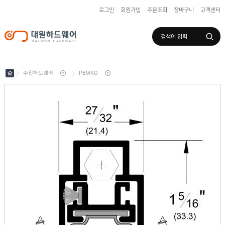
로그인
회원가입
주문조회
장바구니
고객센터
로그인
회원가입
마이페이지
배송조회
수입하드웨어
PEMKO
수
입
하
국
드
산
웨
하
어
도
드
어
웨
록
어
창
/
호
보
하
조
샷
드
키
시
웨
부
어
스
속
텐
부