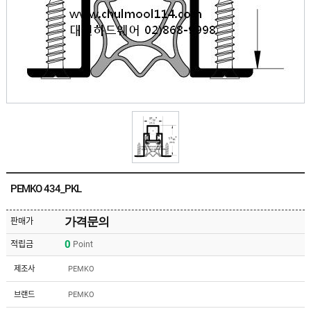
유
속
리
부
인
속
테
리
안
어
전
부
용
속
공
품
구
용
피
품
스
/
하
앵
드
커
웨
주
어
PEMKO 434_PKL
문
제
수
작
입
가격문의
판매가
플
국
로
0
적립금
Point
산
어
플
힌
수
로
제조사
PEMKO
지
입
어
도
힌
국
브랜드
PEMKO
어
지
산
클